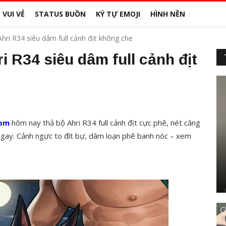
 VUI VẺ
STATUS BUỒN
KÝ TỰ EMOJI
HÌNH NỀN
hri R34 siêu dâm full cảnh địt không che
i R34 siêu dâm full cảnh địt
com
hôm nay thả bộ Ahri R34 full cảnh địt cực phê, nét căng
gay. Cảnh ngực to đít bự, dâm loạn phê banh nóc – xem