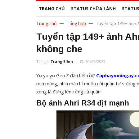
TRANG CHỦ
STATUS CHỮA LÀNH
STATUS
Trang chủ
Tổng hợp
Tuyển tập 149+ ảnh A
Tuyển tập 149+ ảnh Ahr
không che
Tác giả:
Trang Ellen
31/05/2025
Yo yo yo Gen Z đâu hết rồi?
Caphaymoingay.
mịn màng, nhìn mà chỉ muốn cởi quần tự sướng n
xong là đứng lên cứng cả quần.
Bộ ảnh Ahri R34 địt mạnh