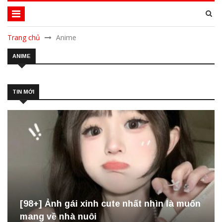
Trang chủ
Anime
ANIME
TIN MỚI
[98+] Ảnh gái xinh cute nhất nhìn là muốn
mang về nhà nuôi