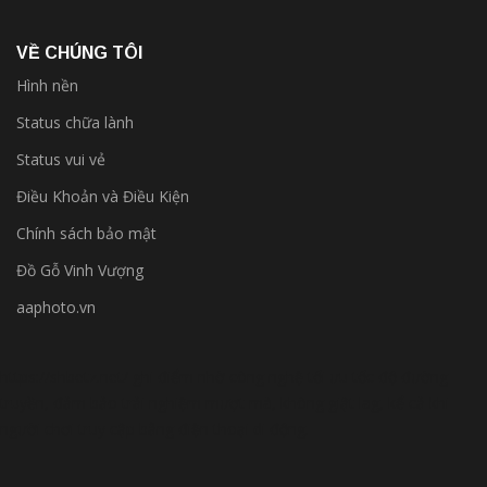
VỀ CHÚNG TÔI
Hình nền
Status chữa lành
Status vui vẻ
Điều Khoản và Điều Kiện
Chính sách bảo mật
Đồ Gỗ Vinh Vượng
aaphoto.vn
https://shbetz.net/
ghi điểm nhờ công nghệ tối ưu tốc độ đường
truyền, đảm bảo trải nghiệm mượt mà, không giật lag, kể cả khi
người chơi truy cập bằng điện thoại di động.