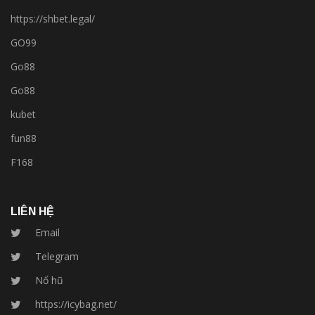
https://shbet.legal/
GO99
Go88
Go88
kubet
fun88
F168
LIÊN HỆ
Email
Telegram
Nổ hũ
https://icybag.net/