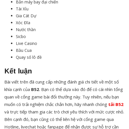
Bắn máy bay đại chiến
Tài Xỉu
Gia Cát Dự
Xóc Đĩa
Nước thần
Sicbo
Live Casino
Bầu Cua
Quay số lô đề
Kết luận
Bài viết trên đã cung cấp những đánh giá chi tiết về một số
khía cạnh của
B52
. Bạn có thể dựa vào đó để có cái nhìn tổng
quan về cổng game bài đổi thưởng này. Tuy nhiên, nếu bạn
muốn có trải nghiệm chắc chắn hơn, hãy nhanh chóng
tải B52
và trực tiếp tham gia các trò chơi yêu thích với mức cược nhỏ.
Bên cạnh đó, bạn cũng có thể liên hệ với cổng game qua
Hotline, livechat hoặc fanpage để nhận được sự hỗ trợ cần