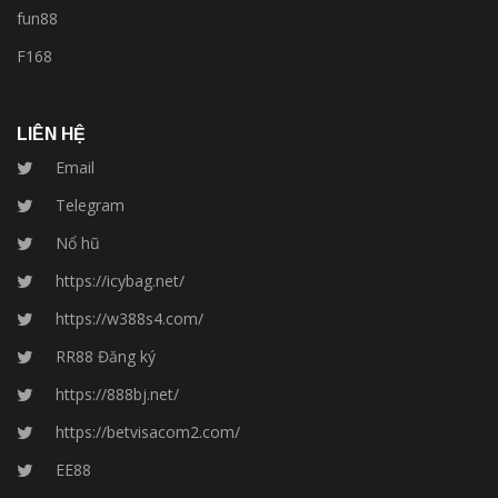
fun88
F168
LIÊN HỆ
Email
Telegram
Nổ hũ
https://icybag.net/
https://w388s4.com/
RR88 Đăng ký
https://888bj.net/
https://betvisacom2.com/
EE88