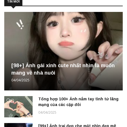
TIN MỚI
[98+] Ảnh gái xinh cute nhất nhìn là muốn
mang về nhà nuôi
04/04/2025
Tổng hợp 100+ Ảnh nắm tay tình tứ lãng
mạng của các cặp đôi
04/04/2025
[99+] Ảnh trai đẹp che mặt nhìn đẹp mê