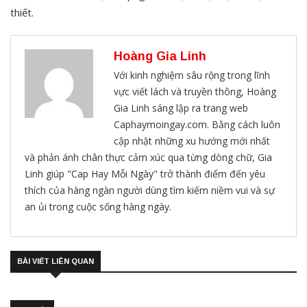
thiết.
Hoàng Gia Linh
Với kinh nghiệm sâu rộng trong lĩnh
vực viết lách và truyền thông, Hoàng
Gia Linh sáng lập ra trang web
Caphaymoingay.com. Bằng cách luôn
cập nhật những xu hướng mới nhất
và phản ánh chân thực cảm xúc qua từng dòng chữ, Gia
Linh giúp "Cap Hay Mỗi Ngày" trở thành điểm đến yêu
thích của hàng ngàn người dùng tìm kiếm niềm vui và sự
an ủi trong cuộc sống hàng ngày.
BÀI VIẾT LIÊN QUAN