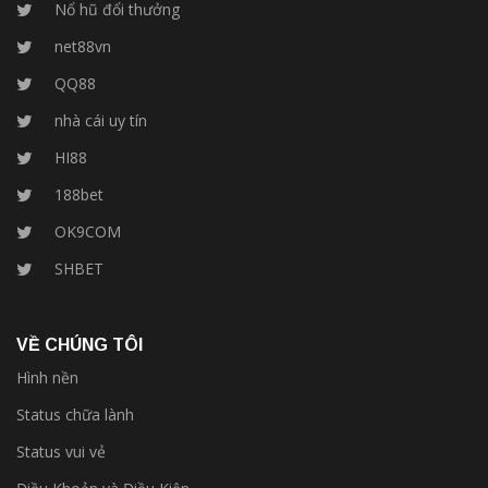
Nổ hũ đổi thưởng
net88vn
QQ88
nhà cái uy tín
HI88
188bet
OK9COM
SHBET
VỀ CHÚNG TÔI
Hình nền
Status chữa lành
Status vui vẻ