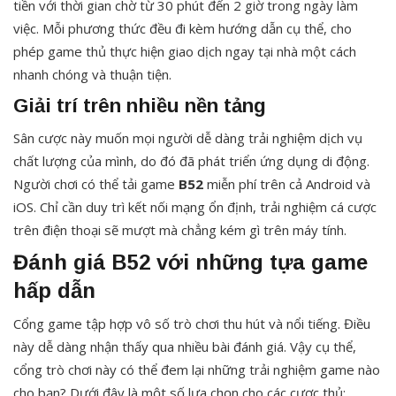
tiền với thời gian chờ từ 30 phút đến 2 giờ trong ngày làm
việc. Mỗi phương thức đều đi kèm hướng dẫn cụ thể, cho
phép game thủ thực hiện giao dịch ngay tại nhà một cách
nhanh chóng và thuận tiện.
Giải trí trên nhiều nền tảng
Sân cược này muốn mọi người dễ dàng trải nghiệm dịch vụ
chất lượng của mình, do đó đã phát triển ứng dụng di động.
Người chơi có thể tải game
B52
miễn phí trên cả Android và
iOS. Chỉ cần duy trì kết nối mạng ổn định, trải nghiệm cá cược
trên điện thoại sẽ mượt mà chẳng kém gì trên máy tính.
Đánh giá B52 với những tựa game
hấp dẫn
Cổng game tập hợp vô số trò chơi thu hút và nổi tiếng. Điều
này dễ dàng nhận thấy qua nhiều bài đánh giá. Vậy cụ thể,
cổng trò chơi này có thể đem lại những trải nghiệm game nào
cho bạn? Dưới đây là một số lựa chọn cho các cược thủ: