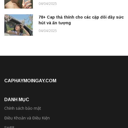
04/04/2025
78+ Cap thả thính cho các cặp đôi đầy sức
hút và ấn tượng
04/04/2025
CAPHAYMOINGAY.COM
DANH MỤC
Chính sách bảo mật
Điều Khoản và Điều Kiện
Sin88