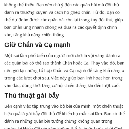
không thể thiếu. Bạn nên chú ý đến các quân bài mà đối thủ
đánh ra thường xuyên và cách họ ghép chắn. Từ đó, bạn có
thể dự đoán được các quân bài còn lại trong tay đối thủ, giúp
bạn phản ứng nhanh chóng và đưa ra các quyết định chính
xác, tăng khả năng chiến thắng.
Giữ Chắn và Cạ mạnh
Một sai lầm phổ biến của người mới chơi là vội vàng đánh ra
các quân bài có thể tạo thành Chắn hoặc Cạ. Thay vào đó, bạn
nên giữ lại những tổ hợp Chắn và Cạ mạnh để tăng khả năng ù
trong các lượt chơi sau. Việc này giúp bạn linh hoạt hơn trong
ván đấu, đồng thời tăng cơ hội chiến thắng khi đến lượt cuối.
Thủ thuật gài bẫy
Bên cạnh việc tập trung vào bộ bài của mình, một chiến thuật
hiệu quả là gài bẫy đối thủ để khiến họ mắc sai lầm. Bạn có thể
đánh ra những quân bài tưởng chừng không quan trọng
nhưng lại khiến đối phương không thể ăn hoặc buộc phải đánh