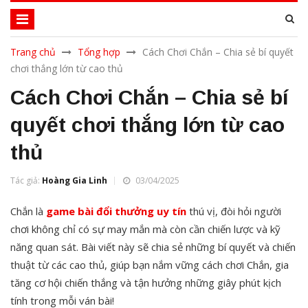
Trang chủ
Tổng hợp
Cách Chơi Chắn – Chia sẻ bí quyết
chơi thắng lớn từ cao thủ
Cách Chơi Chắn – Chia sẻ bí
quyết chơi thắng lớn từ cao
thủ
Tác giả:
Hoàng Gia Linh
03/04/2025
Chắn là
game bài đổi thưởng uy tín
thú vị, đòi hỏi người
chơi không chỉ có sự may mắn mà còn cần chiến lược và kỹ
năng quan sát. Bài viết này sẽ chia sẻ những bí quyết và chiến
thuật từ các cao thủ, giúp bạn nắm vững cách chơi Chắn, gia
tăng cơ hội chiến thắng và tận hưởng những giây phút kịch
tính trong mỗi ván bài!