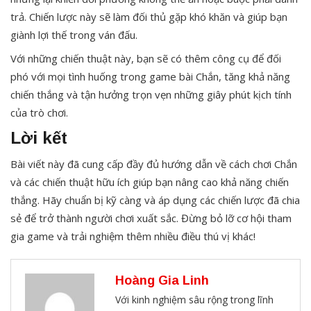
trả. Chiến lược này sẽ làm đối thủ gặp khó khăn và giúp bạn
giành lợi thế trong ván đấu.
Với những chiến thuật này, bạn sẽ có thêm công cụ để đối
phó với mọi tình huống trong game bài Chắn, tăng khả năng
chiến thắng và tận hưởng trọn vẹn những giây phút kịch tính
của trò chơi.
Lời kết
Bài viết này đã cung cấp đầy đủ hướng dẫn về cách chơi Chắn
và các chiến thuật hữu ích giúp bạn nâng cao khả năng chiến
thắng. Hãy chuẩn bị kỹ càng và áp dụng các chiến lược đã chia
sẻ để trở thành người chơi xuất sắc. Đừng bỏ lỡ cơ hội tham
gia game và trải nghiệm thêm nhiều điều thú vị khác!
Hoàng Gia Linh
Với kinh nghiệm sâu rộng trong lĩnh