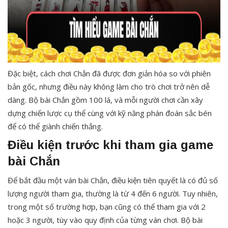
Đặc biệt, cách chơi Chắn đã được đơn giản hóa so với phiên
bản gốc, nhưng điều này không làm cho trò chơi trở nên dễ
dàng. Bộ bài Chắn gồm 100 lá, và mỗi người chơi cần xây
dựng chiến lược cụ thể cùng với kỹ năng phán đoán sắc bén
để có thể giành chiến thắng.
Điều kiện trước khi tham gia game
bài Chắn
Để bắt đầu một ván bài Chắn, điều kiện tiên quyết là có đủ số
lượng người tham gia, thường là từ 4 đến 6 người. Tuy nhiên,
trong một số trường hợp, bạn cũng có thể tham gia với 2
hoặc 3 người, tùy vào quy định của từng ván chơi. Bộ bài