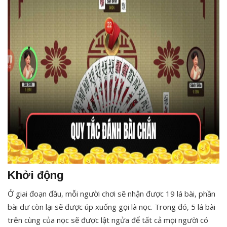
Khởi động
Ở giai đoạn đầu, mỗi người chơi sẽ nhận được 19 lá bài, phần
bài dư còn lại sẽ được úp xuống gọi là nọc. Trong đó, 5 lá bài
trên cùng của nọc sẽ được lật ngửa để tất cả mọi người có