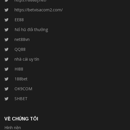
https://betvisacom2.com/
EE88
Nổ hũ đổi thưởng
net88vn
QQ88
nhà cái uy tín
HI88
188bet
OK9COM
SHBET
VỀ CHÚNG TÔI
Hình nền