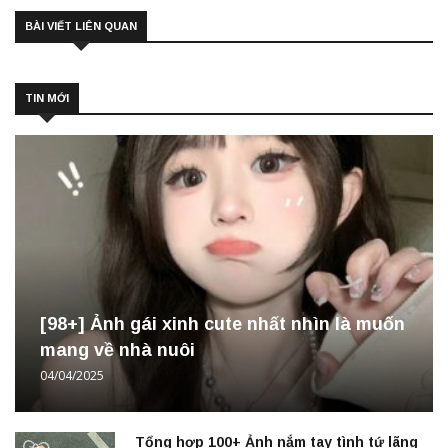
BÀI VIẾT LIÊN QUAN
TIN MỚI
[98+] Ảnh gái xinh cute nhất nhìn là muốn
mang về nhà nuôi
04/04/2025
Tổng hợp 100+ Ảnh nắm tay tình tứ lãng