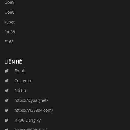
Go88
Go88
kubet
fun88
F168
LIÊN HỆ
Email
Telegram
Nổ hũ
https://icybag.net/
https://w388s4.com/
RR88 Đăng ký
https://888bj.net/