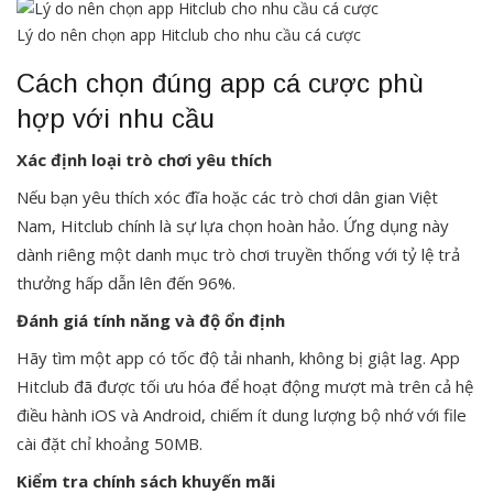
Lý do nên chọn app Hitclub cho nhu cầu cá cược
Cách chọn đúng app cá cược phù
hợp với nhu cầu
Xác định loại trò chơi yêu thích
Nếu bạn yêu thích xóc đĩa hoặc các trò chơi dân gian Việt
Nam, Hitclub chính là sự lựa chọn hoàn hảo. Ứng dụng này
dành riêng một danh mục trò chơi truyền thống với tỷ lệ trả
thưởng hấp dẫn lên đến 96%.
Đánh giá tính năng và độ ổn định
Hãy tìm một app có tốc độ tải nhanh, không bị giật lag. App
Hitclub đã được tối ưu hóa để hoạt động mượt mà trên cả hệ
điều hành iOS và Android, chiếm ít dung lượng bộ nhớ với file
cài đặt chỉ khoảng 50MB.
Kiểm tra chính sách khuyến mãi