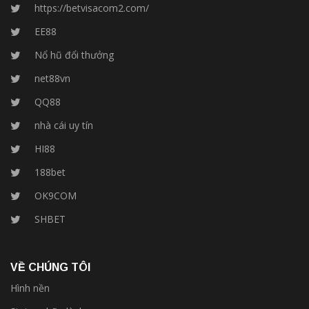
https://betvisacom2.com/
EE88
Nổ hũ đổi thưởng
net88vn
QQ88
nhà cái uy tín
HI88
188bet
OK9COM
SHBET
VỀ CHÚNG TÔI
Hình nền