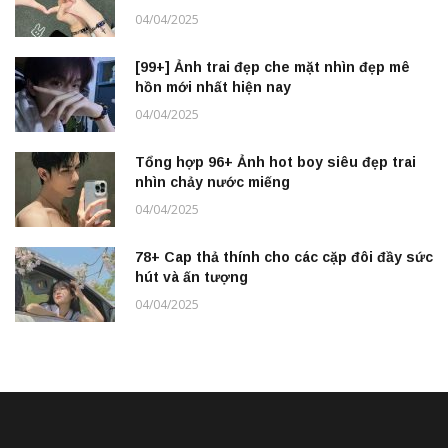
04/04/2025
[99+] Ảnh trai đẹp che mặt nhìn đẹp mê
hồn mới nhất hiện nay
04/04/2025
Tổng hợp 96+ Ảnh hot boy siêu đẹp trai
nhìn chảy nước miếng
04/04/2025
78+ Cap thả thính cho các cặp đôi đầy sức
hút và ấn tượng
04/04/2025