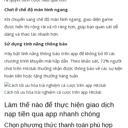
Chơi ở chế độ màn hình ngang
Khi chuyển sang chế độ màn hình ngang, giao diện game
được hiển thị rộng rãi và rõ ràng hơn, giúp bạn quan sát dễ
dàng và thao tác nhanh hơn.
Sử dụng tính năng thông báo
Hãy bật tính năng thông báo trên app để không bỏ lỡ các
chương trình khuyến mãi hấp dẫn. Theo khảo sát, 72% người
chơi trên Hitclub thường nhận được thông báo về các sự kiện
hoàn tiền hoặc tặng thưởng hàng tuần.
Cách tối ưu hóa trải nghiệm cá cược trên app Hitclub
Làm thế nào để thực hiện giao dịch
nạp tiền qua app nhanh chóng
Chọn phương thức thanh toán phù hợp