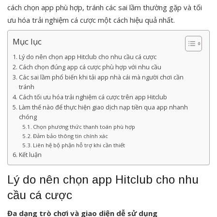
cách chọn app phù hợp, tránh các sai lầm thường gặp và tối
ưu hóa trải nghiệm cá cược một cách hiệu quả nhất.
Mục lục
Lý do nên chọn app Hitclub cho nhu cầu cá cược
Cách chọn đúng app cá cược phù hợp với nhu cầu
Các sai lầm phổ biến khi tải app nhà cái mà người chơi cần
tránh
Cách tối ưu hóa trải nghiệm cá cược trên app Hitclub
Làm thế nào để thực hiện giao dịch nạp tiền qua app nhanh
chóng
Chọn phương thức thanh toán phù hợp
Đảm bảo thông tin chính xác
Liên hệ bộ phận hỗ trợ khi cần thiết
Kết luận
Lý do nên chọn app Hitclub cho nhu
cầu cá cược
Đa dạng trò chơi và giao diện dễ sử dụng