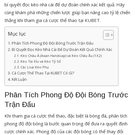
bí quyết đọc kèo nhà cái để dự đoán chính xác kết quả. Hãy
cùng khám phá những chiến lược giúp bạn nâng cao tỷ lệ chiến
thắng khi tham gia cá cược thể thao tại KUBET.
Mục lục
Phân Tích Phong Độ Đội Bóng Trước Trận Đấu
Bí Quyết Đọc Kèo Nhà Cái Để Dự Đoán Kết Quả Chính Xác
Kèo Châu Á (Asian Handicap) và Kèo Châu Âu (1X2)
Kèo Tài Xỉu và Kèo Tỷ Số
Các Loại Kèo Phụ
Cá Cược Thể Thao Tại KUBET Có Gì?
Kết Luận
Phân Tích Phong Độ Đội Bóng Trước
Trận Đấu
Khi tham gia cá cược thể thao, đặc biệt là bóng đá, phân tích
phong độ đội bóng là bước quan trọng để đưa ra quyết định
cược chính xác. Phong độ của các đội bóng có thể thay đổi