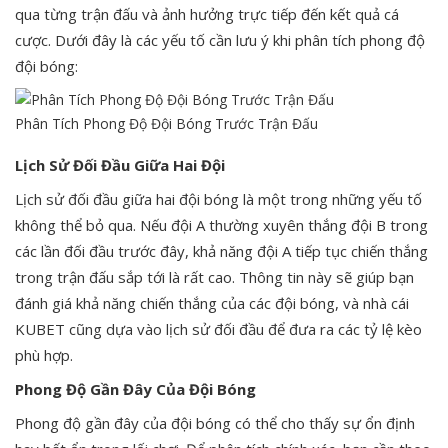
qua từng trận đấu và ảnh hưởng trực tiếp đến kết quả cá
cược. Dưới đây là các yếu tố cần lưu ý khi phân tích phong độ
đội bóng:
Phân Tích Phong Độ Đội Bóng Trước Trận Đấu
Lịch Sử Đối Đầu Giữa Hai Đội
Lịch sử đối đầu giữa hai đội bóng là một trong những yếu tố
không thể bỏ qua. Nếu đội A thường xuyên thắng đội B trong
các lần đối đầu trước đây, khả năng đội A tiếp tục chiến thắng
trong trận đấu sắp tới là rất cao. Thông tin này sẽ giúp bạn
đánh giá khả năng chiến thắng của các đội bóng, và nhà cái
KUBET cũng dựa vào lịch sử đối đầu để đưa ra các tỷ lệ kèo
phù hợp.
Phong Độ Gần Đây Của Đội Bóng
Phong độ gần đây của đội bóng có thể cho thấy sự ổn định