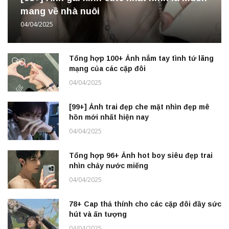
mang về nhà nuôi
04/04/2025
Tổng hợp 100+ Ảnh nắm tay tình tứ lãng
mạng của các cặp đôi
04/04/2025
[99+] Ảnh trai đẹp che mặt nhìn đẹp mê
hồn mới nhất hiện nay
04/04/2025
Tổng hợp 96+ Ảnh hot boy siêu đẹp trai
nhìn chảy nước miếng
04/04/2025
78+ Cap thả thính cho các cặp đôi đầy sức
hút và ấn tượng
04/04/2025