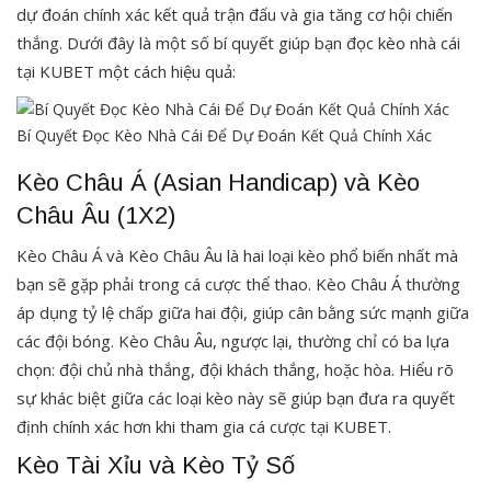
dự đoán chính xác kết quả trận đấu và gia tăng cơ hội chiến
thắng. Dưới đây là một số bí quyết giúp bạn đọc kèo nhà cái
tại KUBET một cách hiệu quả:
Bí Quyết Đọc Kèo Nhà Cái Để Dự Đoán Kết Quả Chính Xác
Kèo Châu Á (Asian Handicap) và Kèo
Châu Âu (1X2)
Kèo Châu Á và Kèo Châu Âu là hai loại kèo phổ biến nhất mà
bạn sẽ gặp phải trong cá cược thể thao. Kèo Châu Á thường
áp dụng tỷ lệ chấp giữa hai đội, giúp cân bằng sức mạnh giữa
các đội bóng. Kèo Châu Âu, ngược lại, thường chỉ có ba lựa
chọn: đội chủ nhà thắng, đội khách thắng, hoặc hòa. Hiểu rõ
sự khác biệt giữa các loại kèo này sẽ giúp bạn đưa ra quyết
định chính xác hơn khi tham gia cá cược tại KUBET.
Kèo Tài Xỉu và Kèo Tỷ Số