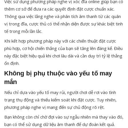
Việc sử dụng phương pháp nghe vị xóc đĩa online giúp bạn có
thêm cơ sở để đưa ra các quyết định đặt cược chuẩn xác.
Thông qua việc lắng nghe và phân tích âm thanh từ các quân
vị trong đĩa, cược thủ có thể nhận diện được sự khác biệt tinh
tế trong mỗi lần lắc.
Khi kết hợp phương pháp này với các chiến thuật đặt cược
phù hợp, cơ hội chiến thắng của bạn sẽ tăng lên đáng kể. Điều
này đặc biệt hiệu quả khi chơi lâu dài và cần duy trì tỷ lệ thắng
ổn định.
Không bị phụ thuộc vào yếu tố may
mắn
Nếu chỉ dựa vào yếu tố may rủi, người chơi dễ rơi vào tình
trạng thụ động và thiếu kiểm soát khi đặt cược. Tuy nhiên,
phương pháp nghe vị mang đến sự chủ động rõ rệt.
Bạn không còn chỉ chờ đợi vào sự ngẫu nhiên mà thay vào đó,
bạn có thể sử dụng dữ liệu âm thanh để dự đoán kết quả.