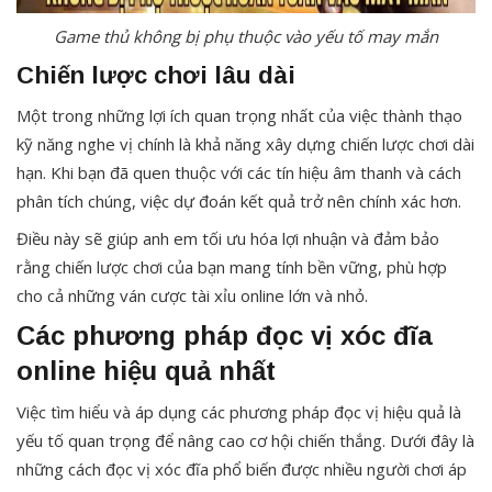
Game thủ không bị phụ thuộc vào yếu tố may mắn
Chiến lược chơi lâu dài
Một trong những lợi ích quan trọng nhất của việc thành thạo
kỹ năng nghe vị chính là khả năng xây dựng chiến lược chơi dài
hạn. Khi bạn đã quen thuộc với các tín hiệu âm thanh và cách
phân tích chúng, việc dự đoán kết quả trở nên chính xác hơn.
Điều này sẽ giúp anh em tối ưu hóa lợi nhuận và đảm bảo
rằng chiến lược chơi của bạn mang tính bền vững, phù hợp
cho cả những ván cược tài xỉu online lớn và nhỏ.
Các phương pháp đọc vị xóc đĩa
online hiệu quả nhất
Việc tìm hiểu và áp dụng các phương pháp đọc vị hiệu quả là
yếu tố quan trọng để nâng cao cơ hội chiến thắng. Dưới đây là
những cách đọc vị xóc đĩa phổ biến được nhiều người chơi áp