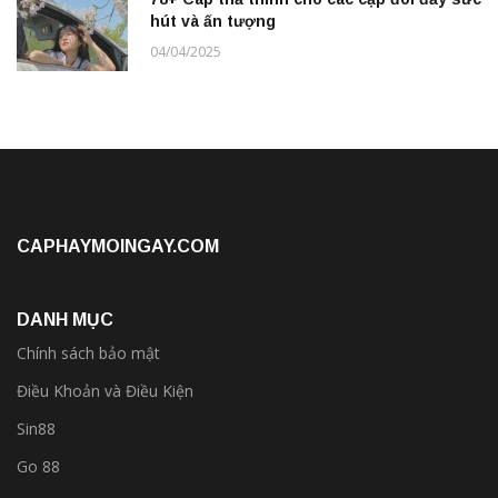
hút và ấn tượng
04/04/2025
CAPHAYMOINGAY.COM
DANH MỤC
Chính sách bảo mật
Điều Khoản và Điều Kiện
Sin88
Go 88