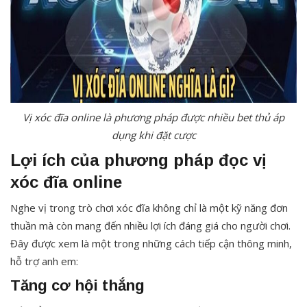
Vị xóc đĩa online là phương pháp được nhiều bet thủ áp
dụng khi đặt cược
Lợi ích của phương pháp đọc vị
xóc đĩa online
Nghe vị trong trò chơi xóc đĩa không chỉ là một kỹ năng đơn
thuần mà còn mang đến nhiều lợi ích đáng giá cho người chơi.
Đây được xem là một trong những cách tiếp cận thông minh,
hỗ trợ anh em:
Tăng cơ hội thắng