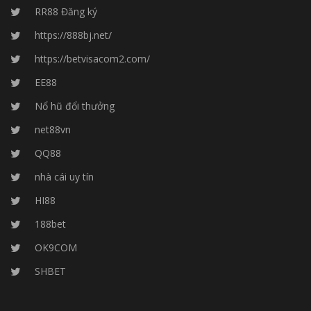
RR88 Đăng ký
https://888bj.net/
https://betvisacom2.com/
EE88
Nổ hũ đổi thưởng
net88vn
QQ88
nhà cái uy tín
HI88
188bet
OK9COM
SHBET