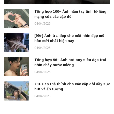
Tổng hợp 100+ Ảnh nắm tay tình tứ lãng
mạng của các cặp đôi
04/04/2025
[99+] Ảnh trai đẹp che mặt nhìn đẹp mê
hồn mới nhất hiện nay
04/04/2025
Tổng hợp 96+ Ảnh hot boy siêu đẹp trai
nhìn chảy nước miếng
04/04/2025
78+ Cap thả thính cho các cặp đôi đầy sức
hút và ấn tượng
04/04/2025