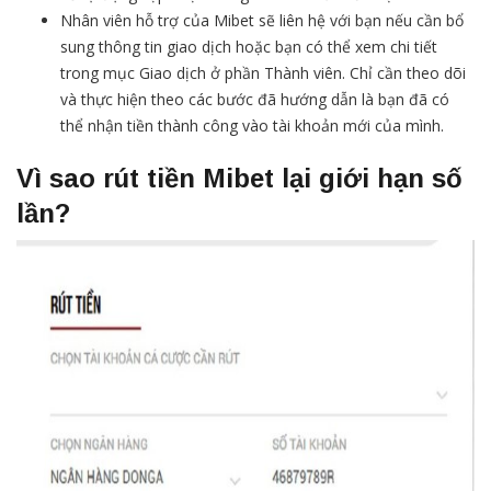
Nhân viên hỗ trợ của Mibet sẽ liên hệ với bạn nếu cần bổ
sung thông tin giao dịch hoặc bạn có thể xem chi tiết
trong mục Giao dịch ở phần Thành viên. Chỉ cần theo dõi
và thực hiện theo các bước đã hướng dẫn là bạn đã có
thể nhận tiền thành công vào tài khoản mới của mình.
Vì sao rút tiền Mibet lại giới hạn số
lần?