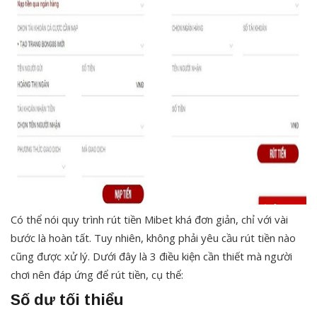
Có thể nói quy trình rút tiền Mibet khá đơn giản, chỉ với vài
bước là hoàn tất. Tuy nhiên, không phải yêu cầu rút tiền nào
cũng được xử lý. Dưới đây là 3 điều kiện cần thiết mà người
chơi nên đáp ứng để rút tiền, cụ thể:
Số dư tối thiểu