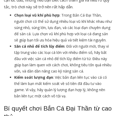
cận lúc đầu, nhưng nếu bạn biết cách tham gia và hiểu rõ quy
tắc, trò chơi này sẽ trở nên rất hấp dẫn.
Chọn loại vũ khí phù hợp
: Trong Bắn Cá Đại Thần,
người chơi có thể sử dụng nhiều loại vũ khí khác nhau như
súng nhỏ, súng lớn, lựu đạn, và các loại đạn chuyên dụng
để săn cá. Lựa chọn vũ khí phù hợp với loại cá đang săn
sẽ giúp bạn tối ưu hóa hiệu quả và tiết kiệm tài nguyên.
Săn cá nhỏ để tích lũy điểm
: Đối với người mới, thay vì
tập trung vào các loại cá lớn với nhiều điểm số, hãy bắt
đầu với việc săn cá nhỏ để tích lũy điểm từ từ. Điều này
giúp bạn làm quen với cách chơi, không tiêu tốn quá nhiều
vốn, và dần dần nâng cao kỹ năng săn cá.
Kiểm soát lượng đạn
: Việc bắn đạn liên tục vào cá có
thể làm bạn mất kiểm soát về số tiền đã đầu tư vào
game. Vì vậy, hãy quản lý lượng đạn hợp lý, không nên
bắn liên tục một cách vô tội vạ.
Bí quyết chơi Bắn Cá Đại Thần từ cao