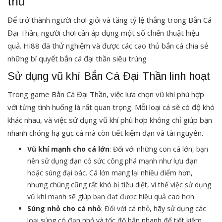
thủ
Để trở thành người chơi giỏi và tăng tỷ lệ thắng trong Bắn Cá
Đại Thần, người chơi cần áp dụng một số chiến thuật hiệu
quả. Hi88 đã thử nghiệm và được các cao thủ bắn cá chia sẻ
những bí quyết bắn cá đại thần siêu trúng
Sử dụng vũ khí Bắn Cá Đại Thần linh hoạt
Trong game Bắn Cá Đại Thần, việc lựa chọn vũ khí phù hợp
với từng tình huống là rất quan trọng. Mỗi loại cá sẽ có độ khó
khác nhau, và việc sử dụng vũ khí phù hợp không chỉ giúp bạn
nhanh chóng hạ gục cá mà còn tiết kiệm đạn và tài nguyên.
Vũ khí mạnh cho cá lớn
: Đối với những con cá lớn, bạn
nên sử dụng đạn có sức công phá mạnh như lựu đạn
hoặc súng đại bác. Cá lớn mang lại nhiều điểm hơn,
nhưng chúng cũng rất khó bị tiêu diệt, vì thế việc sử dụng
vũ khí mạnh sẽ giúp bạn đạt được hiệu quả cao hơn.
Súng nhỏ cho cá nhỏ
: Đối với cá nhỏ, hãy sử dụng các
loại súng có đạn nhỏ và tốc độ bắn nhanh để tiết kiệm