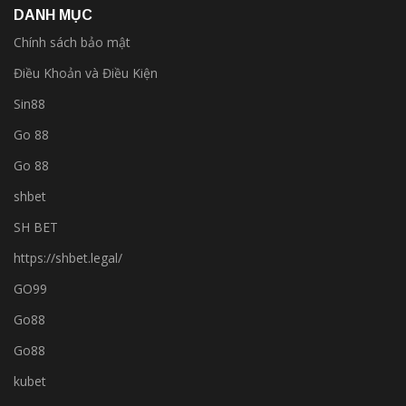
DANH MỤC
Chính sách bảo mật
Điều Khoản và Điều Kiện
Sin88
Go 88
Go 88
shbet
SH BET
https://shbet.legal/
GO99
Go88
Go88
kubet