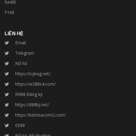
fun88
F168
LIÊN HỆ
Email
Telegram
Nổ hũ
https://icybag.net/
https://w388s4.com/
RR88 Đăng ký
https://888bj.net/
https://betvisacom2.com/
EE88
Nổ hũ đổi thưởng