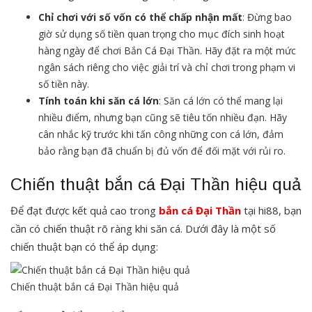
Chỉ chơi với số vốn có thể chấp nhận mất
: Đừng bao
giờ sử dụng số tiền quan trọng cho mục đích sinh hoạt
hàng ngày để chơi Bắn Cá Đại Thần. Hãy đặt ra một mức
ngân sách riêng cho việc giải trí và chỉ chơi trong phạm vi
số tiền này.
Tính toán khi săn cá lớn
: Săn cá lớn có thể mang lại
nhiều điểm, nhưng bạn cũng sẽ tiêu tốn nhiều đạn. Hãy
cân nhắc kỹ trước khi tấn công những con cá lớn, đảm
bảo rằng bạn đã chuẩn bị đủ vốn để đối mặt với rủi ro.
Chiến thuật bắn cá Đại Thần hiệu quả
Để đạt được kết quả cao trong
bắn cá Đại Thần
tại hi88
, bạn
cần có chiến thuật rõ ràng khi săn cá. Dưới đây là một số
chiến thuật bạn có thể áp dụng:
Chiến thuật bắn cá Đại Thần hiệu quả