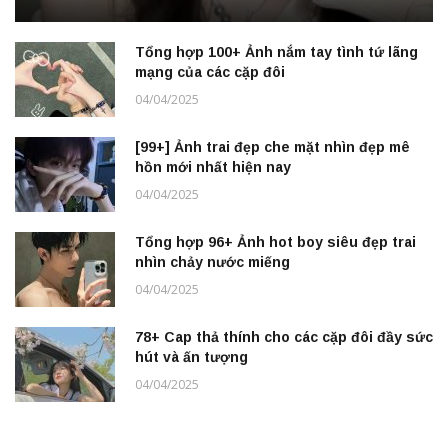
Tổng hợp 100+ Ảnh nắm tay tình tứ lãng
mạng của các cặp đôi
04/04/2025
[99+] Ảnh trai đẹp che mặt nhìn đẹp mê
hồn mới nhất hiện nay
04/04/2025
Tổng hợp 96+ Ảnh hot boy siêu đẹp trai
nhìn chảy nước miếng
04/04/2025
78+ Cap thả thính cho các cặp đôi đầy sức
hút và ấn tượng
04/04/2025