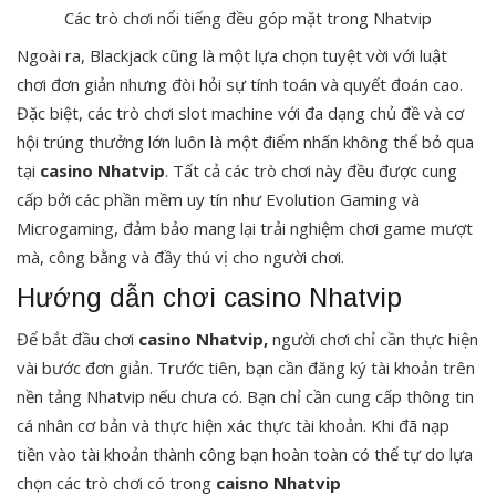
Các trò chơi nổi tiếng đều góp mặt trong Nhatvip
Ngoài ra, Blackjack cũng là một lựa chọn tuyệt vời với luật
chơi đơn giản nhưng đòi hỏi sự tính toán và quyết đoán cao.
Đặc biệt, các trò chơi slot machine với đa dạng chủ đề và cơ
hội trúng thưởng lớn luôn là một điểm nhấn không thể bỏ qua
tại
casino Nhatvip
. Tất cả các trò chơi này đều được cung
cấp bởi các phần mềm uy tín như Evolution Gaming và
Microgaming, đảm bảo mang lại trải nghiệm chơi game mượt
mà, công bằng và đầy thú vị cho người chơi.
Hướng dẫn chơi casino Nhatvip
Để bắt đầu chơi
casino Nhatvip,
người chơi chỉ cần thực hiện
vài bước đơn giản. Trước tiên, bạn cần đăng ký tài khoản trên
nền tảng Nhatvip nếu chưa có. Bạn chỉ cần cung cấp thông tin
cá nhân cơ bản và thực hiện xác thực tài khoản. Khi đã nạp
tiền vào tài khoản thành công bạn hoàn toàn có thể tự do lựa
chọn các trò chơi có trong
caisno Nhatvip