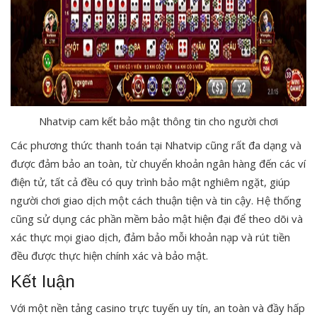
Nhatvip cam kết bảo mật thông tin cho người chơi
Các phương thức thanh toán tại Nhatvip cũng rất đa dạng và
được đảm bảo an toàn, từ chuyển khoản ngân hàng đến các ví
điện tử, tất cả đều có quy trình bảo mật nghiêm ngặt, giúp
người chơi giao dịch một cách thuận tiện và tin cậy. Hệ thống
cũng sử dụng các phần mềm bảo mật hiện đại để theo dõi và
xác thực mọi giao dịch, đảm bảo mỗi khoản nạp và rút tiền
đều được thực hiện chính xác và bảo mật.
Kết luận
Với một nền tảng casino trực tuyến uy tín, an toàn và đầy hấp