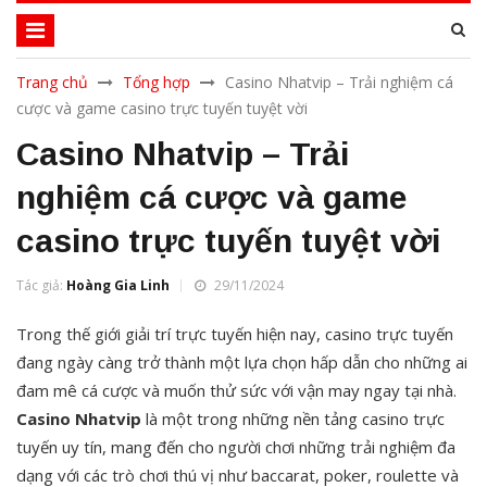
Trang chủ
Tổng hợp
Casino Nhatvip – Trải nghiệm cá
cược và game casino trực tuyến tuyệt vời
Casino Nhatvip – Trải
nghiệm cá cược và game
casino trực tuyến tuyệt vời
Tác giả:
Hoàng Gia Linh
29/11/2024
Trong thế giới giải trí trực tuyến hiện nay, casino trực tuyến
đang ngày càng trở thành một lựa chọn hấp dẫn cho những ai
đam mê cá cược và muốn thử sức với vận may ngay tại nhà.
Casino Nhatvip
là một trong những nền tảng casino trực
tuyến uy tín, mang đến cho người chơi những trải nghiệm đa
dạng với các trò chơi thú vị như baccarat, poker, roulette và