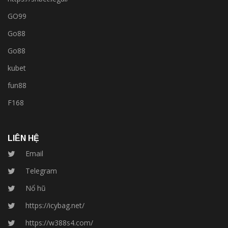
GO99
Go88
Go88
kubet
fun88
F168
LIÊN HỆ
Email
Telegram
Nổ hũ
https://icybag.net/
https://w388s4.com/