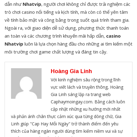
dẫn như
Nhatvip
, người chơi không chỉ được trải nghiệm các
trò chơi casino nổi tiếng và kịch tính, mà còn có thể yên tâm
về tính bảo mật và công bằng trong suốt quá trình tham gia.
Ngoài ra, với giao diện dễ sử dụng, phương thức thanh toán
an toàn và các chương trình khuyến mãi hấp dẫn,
casino
Nhatvip
luôn là lựa chọn hàng đầu cho những ai tìm kiếm một
môi trường chơi game chất lượng và đáng tin cậy.
Hoàng Gia Linh
Với kinh nghiệm sâu rộng trong lĩnh
vực viết lách và truyền thông, Hoàng
Gia Linh sáng lập ra trang web
Caphaymoingay.com. Bằng cách luôn
cập nhật những xu hướng mới nhất
và phản ánh chân thực cảm xúc qua từng dòng chữ, Gia
Linh giúp "Cap Hay Mỗi Ngày" trở thành điểm đến yêu
thích của hàng ngàn người dùng tìm kiếm niềm vui và sự