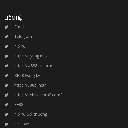
LIÊN HỆ
Email
Telegram
Nổ hũ
https://icybag.net/
https://w388s4.com/
RR88 Đăng ký
https://888bj.net/
https://betvisacom2.com/
EE88
Nổ hũ đổi thưởng
net88vn