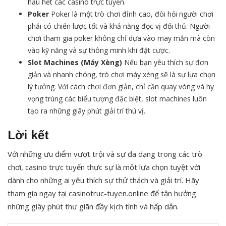
hầu hết các casino trực tuyến.
Poker
Poker là một trò chơi đỉnh cao, đòi hỏi người chơi
phải có chiến lược tốt và khả năng đọc vị đối thủ. Người
chơi tham gia poker không chỉ dựa vào may mắn mà còn
vào kỹ năng và sự thông minh khi đặt cược.
Slot Machines (Máy Xèng)
Nếu bạn yêu thích sự đơn
giản và nhanh chóng, trò chơi máy xèng sẽ là sự lựa chọn
lý tưởng. Với cách chơi đơn giản, chỉ cần quay vòng và hy
vọng trúng các biểu tượng đặc biệt, slot machines luôn
tạo ra những giây phút giải trí thú vị.
Lời kết
Với những ưu điểm vượt trội và sự đa dạng trong các trò
chơi, casino trực tuyến thực sự là một lựa chọn tuyệt vời
dành cho những ai yêu thích sự thử thách và giải trí. Hãy
tham gia ngay tại casinotruc-tuyen.online để tận hưởng
những giây phút thư giãn đầy kịch tính và hấp dẫn.