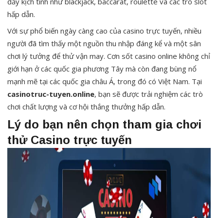
đầy kịch tính như blackjack, baccarat, roulette và các trò slot
hấp dẫn.
Với sự phổ biến ngày càng cao của casino trực tuyến, nhiều
người đã tìm thấy một nguồn thu nhập đáng kể và một sân
chơi lý tưởng để thử vận may. Cơn sốt casino online không chỉ
giới hạn ở các quốc gia phương Tây mà còn đang bùng nổ
mạnh mẽ tại các quốc gia châu Á, trong đó có Việt Nam. Tại
casinotruc-tuyen.online
, bạn sẽ được trải nghiệm các trò
chơi chất lượng và cơ hội thắng thưởng hấp dẫn.
Lý do bạn nên chọn tham gia chơi
thử Casino trực tuyến