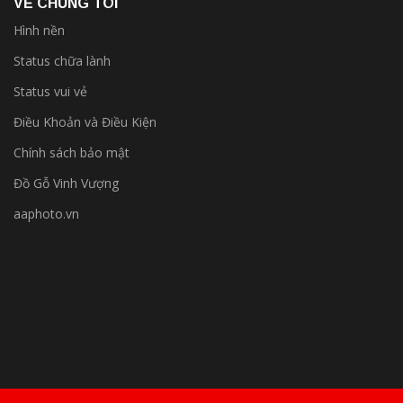
VỀ CHÚNG TÔI
Hình nền
Status chữa lành
Status vui vẻ
Điều Khoản và Điều Kiện
Chính sách bảo mật
Đồ Gỗ Vinh Vượng
aaphoto.vn
https://shbetz.net/
ghi điểm nhờ công nghệ tối ưu tốc độ đường
truyền, đảm bảo trải nghiệm mượt mà, không giật lag, kể cả khi
người chơi truy cập bằng điện thoại di động.