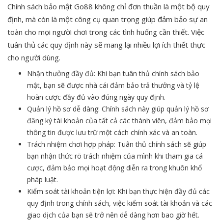
Chính sách bảo mật Go88 không chỉ đơn thuần là một bộ quy
định, mà còn là một công cụ quan trọng giúp đảm bảo sự an
toàn cho mọi người chơi trong các tình huống cần thiết. Việc
tuân thủ các quy định này sẽ mang lại nhiều lợi ích thiết thực
cho người dùng.
Nhận thưởng đầy đủ: Khi bạn tuân thủ chính sách bảo
mật, bạn sẽ được nhà cái đảm bảo trả thưởng và tỷ lệ
hoàn cược đầy đủ vào đúng ngày quy định.
Quản lý hồ sơ dễ dàng: Chính sách này giúp quản lý hồ sơ
đăng ký tài khoản của tất cả các thành viên, đảm bảo mọi
thông tin được lưu trữ một cách chính xác và an toàn.
Trách nhiệm chơi hợp pháp: Tuân thủ chính sách sẽ giúp
bạn nhận thức rõ trách nhiệm của mình khi tham gia cá
cược, đảm bảo mọi hoạt động diễn ra trong khuôn khổ
pháp luật.
Kiểm soát tài khoản tiện lợi: Khi bạn thực hiện đầy đủ các
quy định trong chính sách, việc kiểm soát tài khoản và các
giao dịch của bạn sẽ trở nên dễ dàng hơn bao giờ hết.