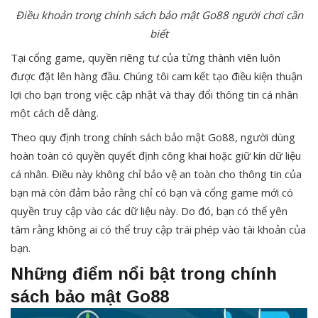
Điều khoản trong chính sách bảo mật Go88 người chơi cần
biết
Tại cổng game, quyền riêng tư của từng thành viên luôn
được đặt lên hàng đầu. Chúng tôi cam kết tạo điều kiện thuận
lợi cho bạn trong việc cập nhật và thay đổi thông tin cá nhân
một cách dễ dàng.
Theo quy định trong chính sách bảo mật Go88, người dùng
hoàn toàn có quyền quyết định công khai hoặc giữ kín dữ liệu
cá nhân. Điều này không chỉ bảo vệ an toàn cho thông tin của
bạn mà còn đảm bảo rằng chỉ có bạn và cổng game mới có
quyền truy cập vào các dữ liệu này. Do đó, bạn có thể yên
tâm rằng không ai có thể truy cập trái phép vào tài khoản của
bạn.
Những điểm nổi bật trong chính
sách bảo mật Go88