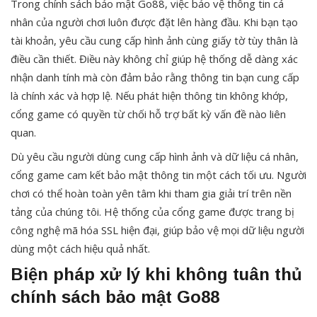
Trong chính sách bảo mật Go88, việc bảo vệ thông tin cá
nhân của người chơi luôn được đặt lên hàng đầu. Khi bạn tạo
tài khoản, yêu cầu cung cấp hình ảnh cùng giấy tờ tùy thân là
điều cần thiết. Điều này không chỉ giúp hệ thống dễ dàng xác
nhận danh tính mà còn đảm bảo rằng thông tin bạn cung cấp
là chính xác và hợp lệ. Nếu phát hiện thông tin không khớp,
cổng game có quyền từ chối hỗ trợ bất kỳ vấn đề nào liên
quan.
Dù yêu cầu người dùng cung cấp hình ảnh và dữ liệu cá nhân,
cổng game cam kết bảo mật thông tin một cách tối ưu. Người
chơi có thể hoàn toàn yên tâm khi tham gia giải trí trên nền
tảng của chúng tôi. Hệ thống của cổng game được trang bị
công nghệ mã hóa SSL hiện đại, giúp bảo vệ mọi dữ liệu người
dùng một cách hiệu quả nhất.
Biện pháp xử lý khi không tuân thủ
chính sách bảo mật Go88