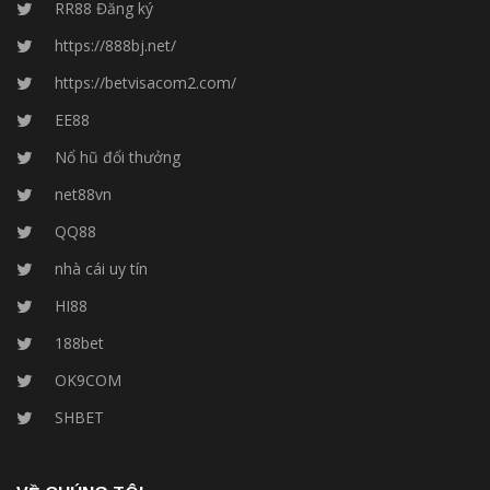
RR88 Đăng ký
https://888bj.net/
https://betvisacom2.com/
EE88
Nổ hũ đổi thưởng
net88vn
QQ88
nhà cái uy tín
HI88
188bet
OK9COM
SHBET