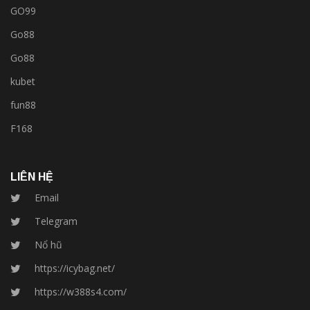
GO99
Go88
Go88
kubet
fun88
F168
LIÊN HỆ
Email
Telegram
Nổ hũ
https://icybag.net/
https://w388s4.com/