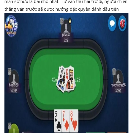
mắn sở hữu lá bài nhỏ nhất. Từ ván thứ hai trở đi, người chiến
thắng ván trước sẽ được hưởng đặc quyền đánh đầu tiên.