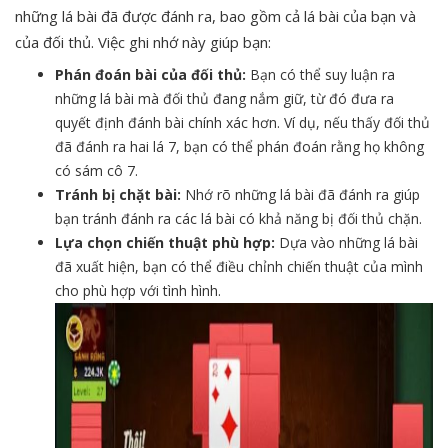
những lá bài đã được đánh ra, bao gồm cả lá bài của bạn và
của đối thủ. Việc ghi nhớ này giúp bạn:
Phán đoán bài của đối thủ:
Bạn có thể suy luận ra
những lá bài mà đối thủ đang nắm giữ, từ đó đưa ra
quyết định đánh bài chính xác hơn. Ví dụ, nếu thấy đối thủ
đã đánh ra hai lá 7, bạn có thể phán đoán rằng họ không
có sám cô 7.
Tránh bị chặt bài:
Nhớ rõ những lá bài đã đánh ra giúp
bạn tránh đánh ra các lá bài có khả năng bị đối thủ chặn.
Lựa chọn chiến thuật phù hợp:
Dựa vào những lá bài
đã xuất hiện, bạn có thể điều chỉnh chiến thuật của mình
cho phù hợp với tình hình.