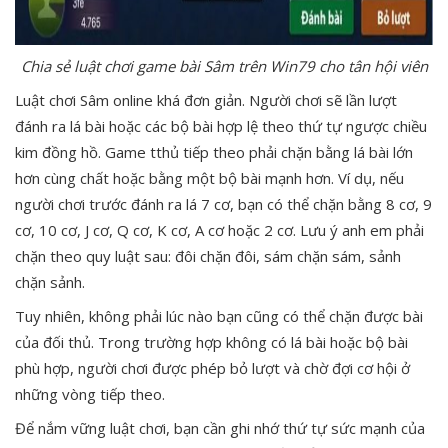
Chia sẻ luật chơi game bài Sâm trên Win79 cho tân hội viên
Luật chơi Sâm online khá đơn giản. Người chơi sẽ lần lượt
đánh ra lá bài hoặc các bộ bài hợp lệ theo thứ tự ngược chiều
kim đồng hồ. Game tthủ tiếp theo phải chặn bằng lá bài lớn
hơn cùng chất hoặc bằng một bộ bài mạnh hơn. Ví dụ, nếu
người chơi trước đánh ra lá 7 cơ, bạn có thể chặn bằng 8 cơ, 9
cơ, 10 cơ, J cơ, Q cơ, K cơ, A cơ hoặc 2 cơ. Lưu ý anh em phải
chặn theo quy luật sau: đôi chặn đôi, sám chặn sám, sảnh
chặn sảnh.
Tuy nhiên, không phải lúc nào bạn cũng có thể chặn được bài
của đối thủ. Trong trường hợp không có lá bài hoặc bộ bài
phù hợp, người chơi được phép bỏ lượt và chờ đợi cơ hội ở
những vòng tiếp theo.
Để nắm vững luật chơi, bạn cần ghi nhớ thứ tự sức mạnh của