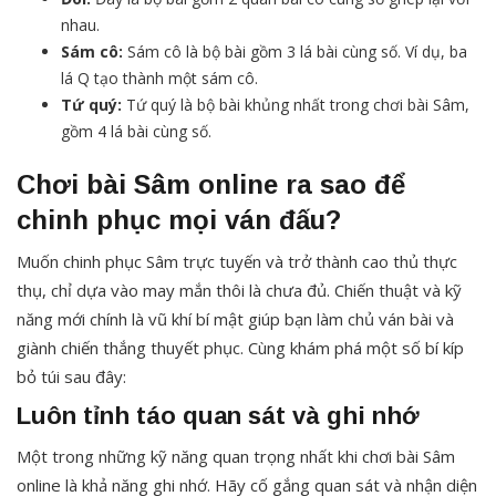
nhau.
Sám cô:
Sám cô là bộ bài gồm 3 lá bài cùng số. Ví dụ, ba
lá Q tạo thành một sám cô.
Tứ quý:
Tứ quý là bộ bài khủng nhất trong chơi bài Sâm,
gồm 4 lá bài cùng số.
Chơi bài Sâm online ra sao để
chinh phục mọi ván đấu?
Muốn chinh phục Sâm trực tuyến và trở thành cao thủ thực
thụ, chỉ dựa vào may mắn thôi là chưa đủ. Chiến thuật và kỹ
năng mới chính là vũ khí bí mật giúp bạn làm chủ ván bài và
giành chiến thắng thuyết phục. Cùng khám phá một số bí kíp
bỏ túi sau đây:
Luôn tỉnh táo quan sát và ghi nhớ
Một trong những kỹ năng quan trọng nhất khi chơi bài Sâm
online là khả năng ghi nhớ. Hãy cố gắng quan sát và nhận diện