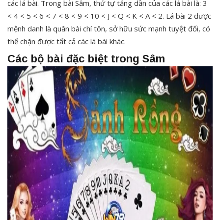
các lá bài. Trong bài Sâm, thứ tự tăng dần của các lá bài là: 3
< 4 < 5 < 6 < 7 < 8 < 9 < 10 < J < Q < K < A < 2. Lá bài 2 được
mệnh danh là quân bài chí tôn, sở hữu sức mạnh tuyệt đối, có
thể chặn được tất cả các lá bài khác.
Các bộ bài đặc biệt trong Sâm