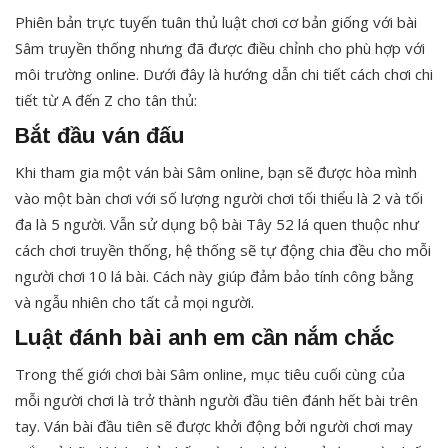
Phiên bản trực tuyến tuân thủ luật chơi cơ bản giống với bài
Sâm truyền thống nhưng đã được điều chỉnh cho phù hợp với
môi trường online. Dưới đây là hướng dẫn chi tiết cách chơi chi
tiết từ A đến Z cho tân thủ:
Bắt đầu ván đấu
Khi tham gia một ván bài Sâm online, bạn sẽ được hòa mình
vào một bàn chơi với số lượng người chơi tối thiểu là 2 và tối
đa là 5 người. Vẫn sử dụng bộ bài Tây 52 lá quen thuộc như
cách chơi truyền thống, hệ thống sẽ tự động chia đều cho mỗi
người chơi 10 lá bài. Cách này giúp đảm bảo tính công bằng
và ngẫu nhiên cho tất cả mọi người.
Luật đánh bài anh em cần nắm chắc
Trong thế giới chơi bài Sâm online, mục tiêu cuối cùng của
mỗi người chơi là trở thành người đầu tiên đánh hết bài trên
tay. Ván bài đầu tiên sẽ được khởi động bởi người chơi may