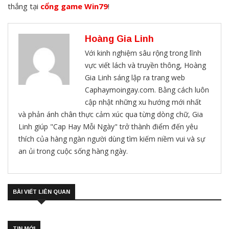
thắng tại
cổng game Win79
!
Hoàng Gia Linh
Với kinh nghiệm sâu rộng trong lĩnh
vực viết lách và truyền thông, Hoàng
Gia Linh sáng lập ra trang web
Caphaymoingay.com. Bằng cách luôn
cập nhật những xu hướng mới nhất
và phản ánh chân thực cảm xúc qua từng dòng chữ, Gia
Linh giúp "Cap Hay Mỗi Ngày" trở thành điểm đến yêu
thích của hàng ngàn người dùng tìm kiếm niềm vui và sự
an ủi trong cuộc sống hàng ngày.
BÀI VIẾT LIÊN QUAN
TIN MỚI