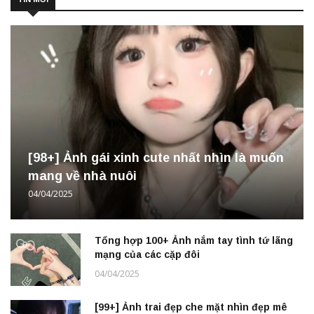
[98+] Ảnh gái xinh cute nhất nhìn là muốn
mang về nhà nuôi
04/04/2025
Tổng hợp 100+ Ảnh nắm tay tình tứ lãng
mạng của các cặp đôi
04/04/2025
[99+] Ảnh trai đẹp che mặt nhìn đẹp mê