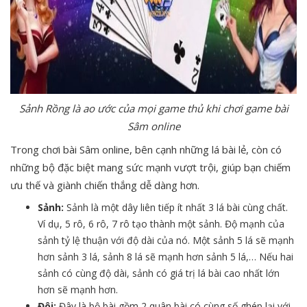
Sảnh Rồng là ao ước của mọi game thủ khi chơi game bài
Sâm online
Trong chơi bài Sâm online, bên cạnh những lá bài lẻ, còn có
những bộ đặc biệt mang sức mạnh vượt trội, giúp bạn chiếm
ưu thế và giành chiến thắng dễ dàng hơn.
Sảnh:
Sảnh là một dây liên tiếp ít nhất 3 lá bài cùng chất.
Ví dụ, 5 rô, 6 rô, 7 rô tạo thành một sảnh. Độ mạnh của
sảnh tỷ lệ thuận với độ dài của nó. Một sảnh 5 lá sẽ mạnh
hơn sảnh 3 lá, sảnh 8 lá sẽ mạnh hơn sảnh 5 lá,… Nếu hai
sảnh có cùng độ dài, sảnh có giá trị lá bài cao nhất lớn
hơn sẽ mạnh hơn.
Đôi:
Đây là bộ bài gồm 2 quân bài có cùng số ghép lại với