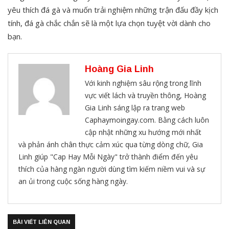
yêu thích đá gà và muốn trải nghiệm những trận đấu đầy kịch
tính, đá gà chắc chắn sẽ là một lựa chọn tuyệt vời dành cho
bạn.
Hoàng Gia Linh
Với kinh nghiệm sâu rộng trong lĩnh
vực viết lách và truyền thông, Hoàng
Gia Linh sáng lập ra trang web
Caphaymoingay.com. Bằng cách luôn
cập nhật những xu hướng mới nhất
và phản ánh chân thực cảm xúc qua từng dòng chữ, Gia
Linh giúp "Cap Hay Mỗi Ngày" trở thành điểm đến yêu
thích của hàng ngàn người dùng tìm kiếm niềm vui và sự
an ủi trong cuộc sống hàng ngày.
BÀI VIẾT LIÊN QUAN