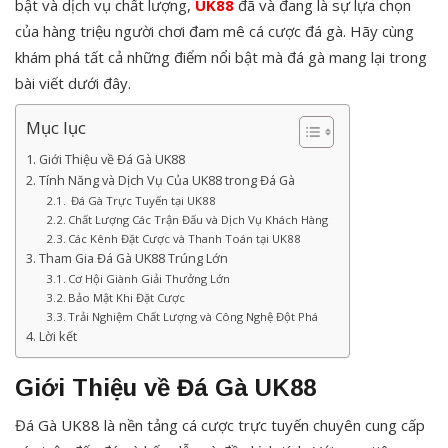
bật và dịch vụ chất lượng,
UK88
đã và đang là sự lựa chọn
của hàng triệu người chơi đam mê cá cược đá gà. Hãy cùng
khám phá tất cả những điểm nổi bật mà đá gà mang lại trong
bài viết dưới đây.
Mục lục
Giới Thiệu về Đá Gà UK88
Tính Năng và Dịch Vụ Của UK88 trong Đá Gà
Đá Gà Trực Tuyến tại UK88
Chất Lượng Các Trận Đấu và Dịch Vụ Khách Hàng
Các Kênh Đặt Cược và Thanh Toán tại UK88
Tham Gia Đá Gà UK88 Trúng Lớn
Cơ Hội Giành Giải Thưởng Lớn
Bảo Mật Khi Đặt Cược
Trải Nghiệm Chất Lượng và Công Nghệ Đột Phá
Lời kết
Giới Thiệu về Đá Gà UK88
Đá Gà UK88 là nền tảng cá cược trực tuyến chuyên cung cấp