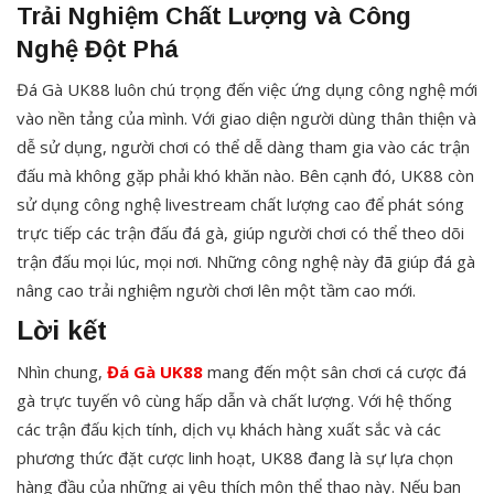
Trải Nghiệm Chất Lượng và Công
Nghệ Đột Phá
Đá Gà UK88 luôn chú trọng đến việc ứng dụng công nghệ mới
vào nền tảng của mình. Với giao diện người dùng thân thiện và
dễ sử dụng, người chơi có thể dễ dàng tham gia vào các trận
đấu mà không gặp phải khó khăn nào. Bên cạnh đó, UK88 còn
sử dụng công nghệ livestream chất lượng cao để phát sóng
trực tiếp các trận đấu đá gà, giúp người chơi có thể theo dõi
trận đấu mọi lúc, mọi nơi. Những công nghệ này đã giúp đá gà
nâng cao trải nghiệm người chơi lên một tầm cao mới.
Lời kết
Nhìn chung,
Đá Gà UK88
mang đến một sân chơi cá cược đá
gà trực tuyến vô cùng hấp dẫn và chất lượng. Với hệ thống
các trận đấu kịch tính, dịch vụ khách hàng xuất sắc và các
phương thức đặt cược linh hoạt, UK88 đang là sự lựa chọn
hàng đầu của những ai yêu thích môn thể thao này. Nếu bạn