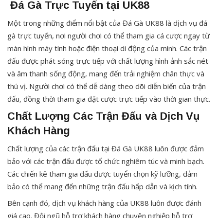
Đá Gà Trực Tuyến tại UK88
Một trong những điểm nổi bật của Đá Gà UK88 là dịch vụ đá
gà trực tuyến, nơi người chơi có thể tham gia cá cược ngay từ
màn hình máy tính hoặc điện thoại di động của mình. Các trận
đấu được phát sóng trực tiếp với chất lượng hình ảnh sắc nét
và âm thanh sống động, mang đến trải nghiệm chân thực và
thú vị. Người chơi có thể dễ dàng theo dõi diễn biến của trận
đấu, đồng thời tham gia đặt cược trực tiếp vào thời gian thực.
Chất Lượng Các Trận Đấu và Dịch Vụ
Khách Hàng
Chất lượng của các trận đấu tại Đá Gà UK88 luôn được đảm
bảo với các trận đấu được tổ chức nghiêm túc và minh bạch.
Các chiến kê tham gia đấu được tuyển chọn kỹ lưỡng, đảm
bảo có thể mang đến những trận đấu hấp dẫn và kịch tính.
Bên cạnh đó, dịch vụ khách hàng của UK88 luôn được đánh
giá cao. Đội ngũ hỗ trợ khách hàng chuyên nghiệp hỗ trợ