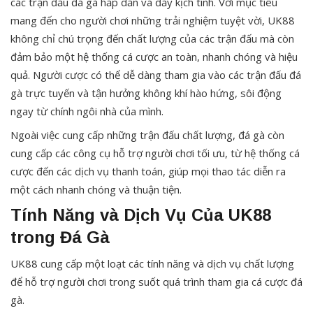
các trận đấu đá gà hấp dẫn và đầy kịch tính. Với mục tiêu
mang đến cho người chơi những trải nghiệm tuyệt vời, UK88
không chỉ chú trọng đến chất lượng của các trận đấu mà còn
đảm bảo một hệ thống cá cược an toàn, nhanh chóng và hiệu
quả. Người cược có thể dễ dàng tham gia vào các trận đấu đá
gà trực tuyến và tận hưởng không khí hào hứng, sôi động
ngay từ chính ngôi nhà của mình.
Ngoài việc cung cấp những trận đấu chất lượng, đá gà còn
cung cấp các công cụ hỗ trợ người chơi tối ưu, từ hệ thống cá
cược đến các dịch vụ thanh toán, giúp mọi thao tác diễn ra
một cách nhanh chóng và thuận tiện.
Tính Năng và Dịch Vụ Của UK88
trong Đá Gà
UK88 cung cấp một loạt các tính năng và dịch vụ chất lượng
để hỗ trợ người chơi trong suốt quá trình tham gia cá cược đá
gà.