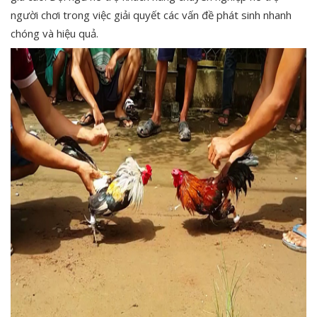
người chơi trong việc giải quyết các vấn đề phát sinh nhanh
chóng và hiệu quả.