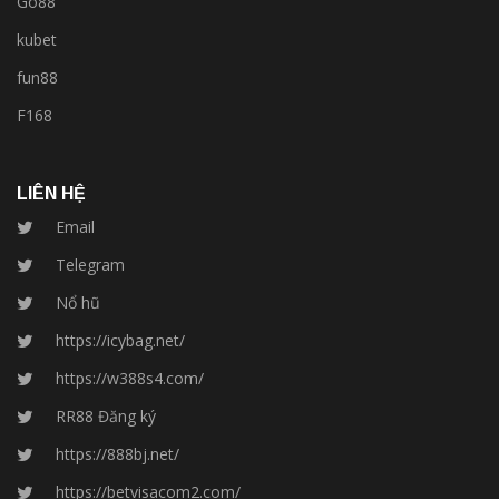
Go88
kubet
fun88
F168
LIÊN HỆ
Email
Telegram
Nổ hũ
https://icybag.net/
https://w388s4.com/
RR88 Đăng ký
https://888bj.net/
https://betvisacom2.com/