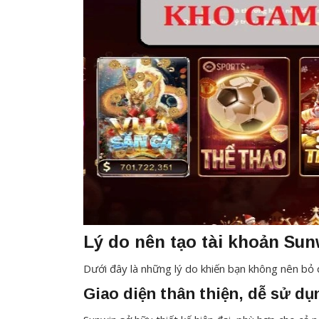
Lý do nên tạo tài khoản Sun
Dưới đây là những lý do khiến bạn không nên bỏ 
Giao diện thân thiện, dễ sử dụ