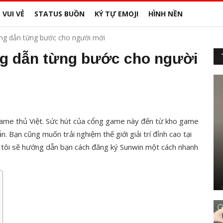
 VUI VẺ
STATUS BUỒN
KÝ TỰ EMOJI
HÌNH NỀN
ng dẫn từng bước cho người mới
g dẫn từng bước cho người
 game thủ Việt. Sức hút của cổng game này đến từ kho game
. Bạn cũng muốn trải nghiệm thế giới giải trí đỉnh cao tại
ng tôi sẽ hướng dẫn bạn cách đăng ký Sunwin một cách nhanh