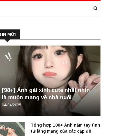
TIN MỚI
[98+] Ảnh gái xinh cute nhất nhìn
là muốn mang về nhà nuôi
04/04/2025
Tổng hợp 100+ Ảnh nắm tay tình
tứ lãng mạng của các cặp đôi