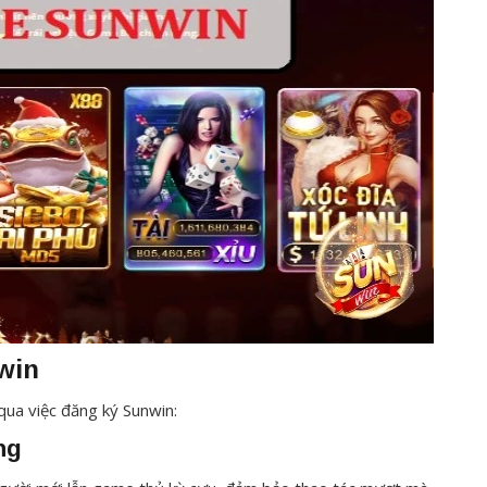
win
qua việc đăng ký Sunwin:
ng