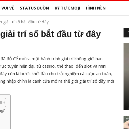
 VUI VẺ
STATUS BUỒN
KÝ TỰ EMOJI
HÌNH NỀN
 giải trí số bắt đầu từ đây
giải trí số bắt đầu từ đây
đã đủ để mở ra một hành trình giải trí không giới hạn.
c tuyến hiện đại, từ casino, thể thao, đến slot và mini
 đây còn là bước khởi đầu cho trải nghiệm cá cược an toàn,
g nhập chính là cánh cửa mở ra thế giới giải trí số đầy mới
ng?