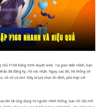
ng chủ F168 bằng trình duyệt web. Tại giao diện chính, bạn
 khẩu đã đăng ký, rồi xác nhận. Ngay sau đó, hệ thống sẽ
o, xổ số và slot. Đây là lựa chọn ổn định, phù hợp với
Sau khi tải ứng dụng từ nguồn chính thống, bạn chỉ cần mở