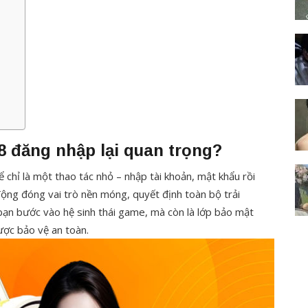
8 đăng nhập lại quan trọng?
ể chỉ là một thao tác nhỏ – nhập tài khoản, mật khẩu rồi
động đóng vai trò nền móng, quyết định toàn bộ trải
bạn bước vào hệ sinh thái game, mà còn là lớp bảo mật
ược bảo vệ an toàn.