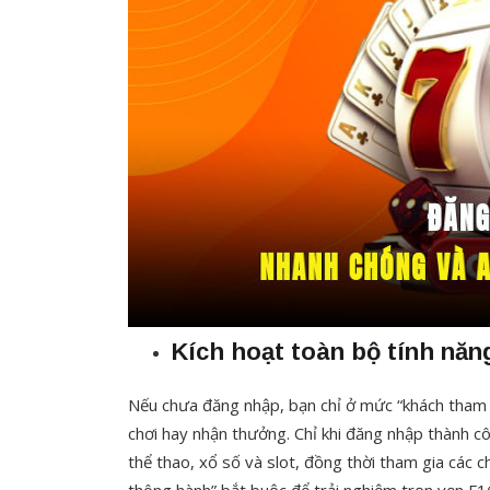
Kích hoạt toàn bộ tính năn
Nếu chưa đăng nhập, bạn chỉ ở mức “khách tham
chơi hay nhận thưởng. Chỉ khi đăng nhập thành cô
thể thao, xổ số và slot, đồng thời tham gia các 