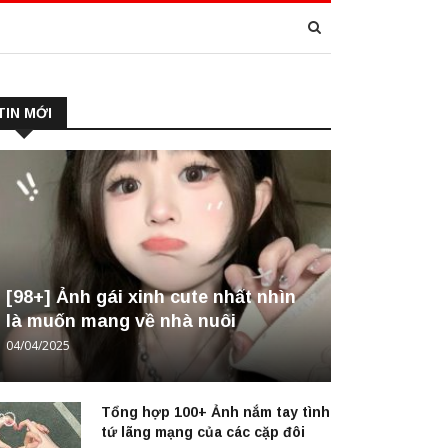
TIN MỚI
[98+] Ảnh gái xinh cute nhất nhìn
là muốn mang về nhà nuôi
04/04/2025
Tổng hợp 100+ Ảnh nắm tay tình
tứ lãng mạng của các cặp đôi