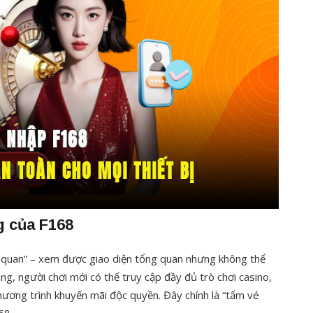
g của F168
 quan” – xem được giao diện tổng quan nhưng không thể
ng, người chơi mới có thể truy cập đầy đủ trò chơi casino,
chương trình khuyến mãi độc quyền. Đây chính là “tấm vé