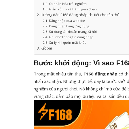
Cá nhân hóa trải nghiệm
Giảm rủi ro và tránh gián đoạn
Hướng dẫn F168 đăng nhập chi tiết cho tân thủ
Đăng nhập qua website
Đăng nhập bằng ứng dụng
Sử dụng tài khoản mạng xã hội
Ghi nhớ thông tin đăng nhập
Xử lý khi quên mật khẩu
Kết bài
Bước khởi động: Vì sao F16
Trong mắt nhiều tân thủ,
F168 đăng nhập
có th
nhấn xác nhận. Nhưng thực tế, đây là bước khởi 
nghiệm của người chơi. Nó không chỉ mở cửa để 
vững chắc, đảm bảo mọi dữ liệu và tài sản đều đ