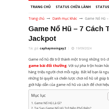
TRANG CHỦ
STATUS CHỮA LÀNH
STATUS
Trang chủ
Danh mục khác
Game Nổ Hũ – 
Game Nổ Hũ – 7 Cách T
Jackpot
Tác giả:
caphaymoingay2
19/09/2024
Game nổ hũ đã trở thành một trong những trò chơ
game bài đổi thưởng
. Với sự pha trộn hoàn hảo
hàng triệu người chơi mỗi ngày. Bất kể bạn là ng
những bí quyết và chiến lược chơi nổ hũ sẽ giúp 
giới hấp dẫn của game nổ hũ và cách để chơi hiệu
Mục lục
Game Nổ Hũ Là Gì?
Tại Sao Game Nổ Hũ Trở Nên Phổ Biến?