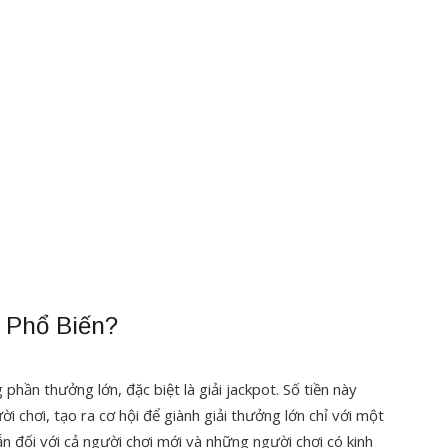
 Phổ Biến?
hần thưởng lớn, đặc biệt là giải jackpot. Số tiền này
 chơi, tạo ra cơ hội để giành giải thưởng lớn chỉ với một
dẫn đối với cả người chơi mới và những người chơi có kinh