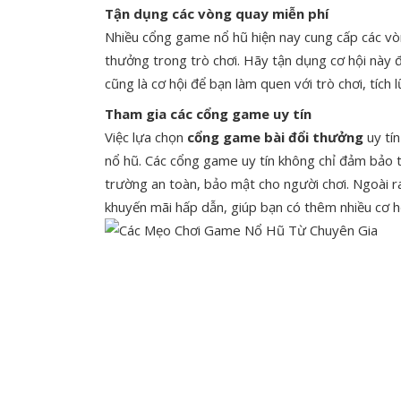
Tận dụng các vòng quay miễn phí
Nhiều cổng game nổ hũ hiện nay cung cấp các v
thưởng trong trò chơi. Hãy tận dụng cơ hội này 
cũng là cơ hội để bạn làm quen với trò chơi, tích 
Tham gia các cổng game uy tín
Việc lựa chọn
cổng game bài đổi thưởng
uy tín
nổ hũ. Các cổng game uy tín không chỉ đảm bảo 
trường an toàn, bảo mật cho người chơi. Ngoài 
khuyến mãi hấp dẫn, giúp bạn có thêm nhiều cơ hộ