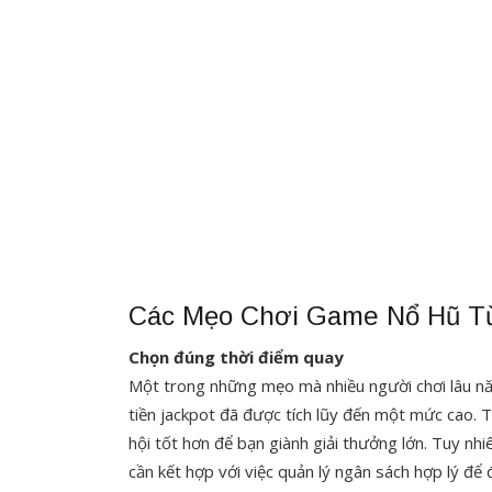
Các Mẹo Chơi Game Nổ Hũ T
Chọn đúng thời điểm quay
Một trong những mẹo mà nhiều người chơi lâu n
tiền jackpot đã được tích lũy đến một mức cao. T
hội tốt hơn để bạn giành giải thưởng lớn. Tuy nhi
cần kết hợp với việc quản lý ngân sách hợp lý để 