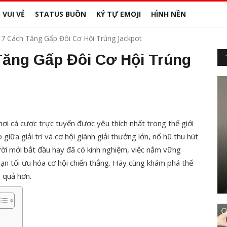
 VUI VẺ
STATUS BUỒN
KÝ TỰ EMOJI
HÌNH NỀN
7 Cách Tăng Gấp Đôi Cơ Hội Trúng Jackpot
ăng Gấp Đôi Cơ Hội Trúng
i cá cược trực tuyến được yêu thích nhất trong thế giới
 giữa giải trí và cơ hội giành giải thưởng lớn, nổ hũ thu hút
ười mới bắt đầu hay đã có kinh nghiệm, việc nắm vững
bạn tối ưu hóa cơ hội chiến thắng. Hãy cùng khám phá thế
 quả hơn.