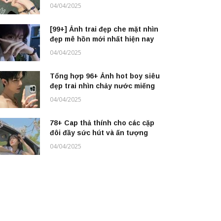
04/04/2025
[99+] Ảnh trai đẹp che mặt nhìn
đẹp mê hồn mới nhất hiện nay
04/04/2025
Tổng hợp 96+ Ảnh hot boy siêu
đẹp trai nhìn chảy nước miếng
04/04/2025
78+ Cap thả thính cho các cặp
đôi đầy sức hút và ấn tượng
04/04/2025