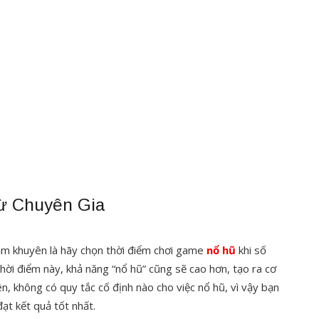
ừ Chuyên Gia
ăm khuyên là hãy chọn thời điểm chơi game
nổ hũ
khi số
hời điểm này, khả năng “nổ hũ” cũng sẽ cao hơn, tạo ra cơ
ên, không có quy tắc cố định nào cho việc nổ hũ, vì vậy bạn
đạt kết quả tốt nhất.