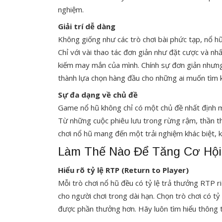
nghiệm.
Giải trí dễ dàng
Không giống như các trò chơi bài phức tạp, nổ hũ
Chỉ với vài thao tác đơn giản như đặt cược và nh
kiếm may mắn của mình. Chính sự đơn giản nhưng
thành lựa chọn hàng đầu cho những ai muốn tìm 
Sự đa dạng về chủ đề
Game nổ hũ không chỉ có một chủ đề nhất định mà
Từ những cuộc phiêu lưu trong rừng rậm, thần t
chơi nổ hũ mang đến một trải nghiệm khác biệt, 
Làm Thế Nào Để Tăng Cơ Hộ
Hiểu rõ tỷ lệ RTP (Return to Player)
Mỗi trò chơi nổ hũ đều có tỷ lệ trả thưởng RTP riê
cho người chơi trong dài hạn. Chọn trò chơi có tỷ
được phần thưởng hơn. Hãy luôn tìm hiểu thông t