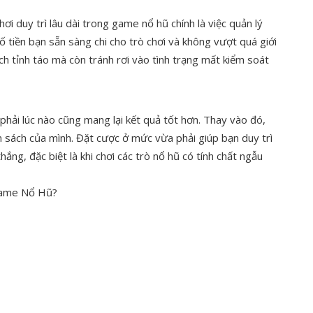
i duy trì lâu dài trong game nổ hũ chính là việc quản lý
ố tiền bạn sẵn sàng chi cho trò chơi và không vượt quá giới
ch tỉnh táo mà còn tránh rơi vào tình trạng mất kiểm soát
hải lúc nào cũng mang lại kết quả tốt hơn. Thay vào đó,
 sách của mình. Đặt cược ở mức vừa phải giúp bạn duy trì
hắng, đặc biệt là khi chơi các trò nổ hũ có tính chất ngẫu