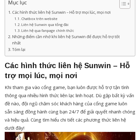
Mục lục
Các hình thức liên hệ Sunwin – Hỗ trợ mọi lúc, mọi nơi
Chatbox trên website
Liên hệ Sunwin qua tổng đài
Liên hệ qua fanpage chính thức
Những điểm cần nhớ khi liên hệ Sunwin để được hỗ trợ tốt
nhất
Tóm lại
Các hình thức liên hệ Sunwin – Hỗ
trợ mọi lúc, mọi nơi
Khi tham gia vào cổng game, bạn luôn được hỗ trợ tận tình
thông qua nhiều hình thức liên lạc linh hoạt. Dù gặp bất kỳ vấn
đề nào, đội ngũ chăm sóc khách hàng của cổng game luôn
sẵn sàng đồng hành cùng bạn 24/7 để giải quyết nhanh chóng
và hiệu quả. Cùng tìm hiểu chi tiết các phương thức liên hệ
dưới đây!