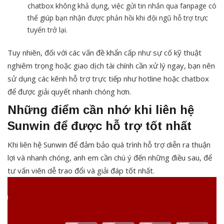
chatbox không khả dụng, việc gửi tin nhắn qua fanpage có
thể giúp bạn nhận được phản hồi khi đội ngũ hỗ trợ trực
tuyến trở lại.
Tuy nhiên, đối với các vấn đề khẩn cấp như sự cố kỹ thuật
nghiêm trọng hoặc giao dịch tài chính cần xử lý ngay, bạn nên
sử dụng các kênh hỗ trợ trực tiếp như hotline hoặc chatbox
để được giải quyết nhanh chóng hơn.
Những điểm cần nhớ khi liên hệ
Sunwin để được hỗ trợ tốt nhất
Khi liên hệ Sunwin để đảm bảo quá trình hỗ trợ diễn ra thuận
lợi và nhanh chóng, anh em cần chú ý đến những điều sau, để
tư vấn viên dễ trao đổi và giải đáp tốt nhất.