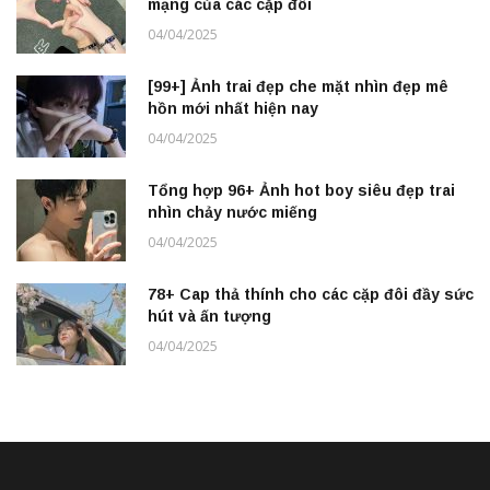
mạng của các cặp đôi
04/04/2025
[99+] Ảnh trai đẹp che mặt nhìn đẹp mê
hồn mới nhất hiện nay
04/04/2025
Tổng hợp 96+ Ảnh hot boy siêu đẹp trai
nhìn chảy nước miếng
04/04/2025
78+ Cap thả thính cho các cặp đôi đầy sức
hút và ấn tượng
04/04/2025