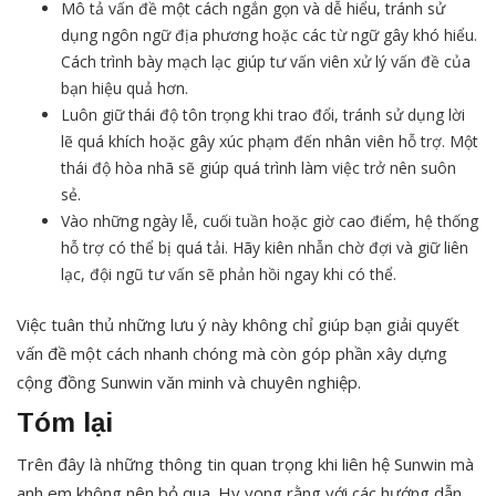
Mô tả vấn đề một cách ngắn gọn và dễ hiểu, tránh sử
dụng ngôn ngữ địa phương hoặc các từ ngữ gây khó hiểu.
Cách trình bày mạch lạc giúp tư vấn viên xử lý vấn đề của
bạn hiệu quả hơn.
Luôn giữ thái độ tôn trọng khi trao đổi, tránh sử dụng lời
lẽ quá khích hoặc gây xúc phạm đến nhân viên hỗ trợ. Một
thái độ hòa nhã sẽ giúp quá trình làm việc trở nên suôn
sẻ.
Vào những ngày lễ, cuối tuần hoặc giờ cao điểm, hệ thống
hỗ trợ có thể bị quá tải. Hãy kiên nhẫn chờ đợi và giữ liên
lạc, đội ngũ tư vấn sẽ phản hồi ngay khi có thể.
Việc tuân thủ những lưu ý này không chỉ giúp bạn giải quyết
vấn đề một cách nhanh chóng mà còn góp phần xây dựng
cộng đồng Sunwin văn minh và chuyên nghiệp.
Tóm lại
Trên đây là những thông tin quan trọng khi liên hệ Sunwin mà
anh em không nên bỏ qua. Hy vọng rằng với các hướng dẫn