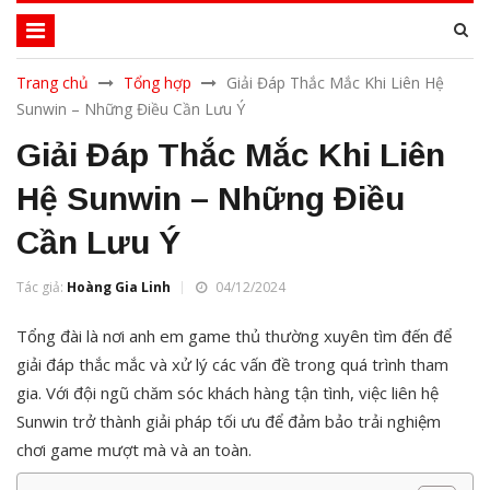
Trang chủ
Tổng hợp
Giải Đáp Thắc Mắc Khi Liên Hệ
Sunwin – Những Điều Cần Lưu Ý
Giải Đáp Thắc Mắc Khi Liên
Hệ Sunwin – Những Điều
Cần Lưu Ý
Tác giả:
Hoàng Gia Linh
04/12/2024
Tổng đài là nơi anh em game thủ thường xuyên tìm đến để
giải đáp thắc mắc và xử lý các vấn đề trong quá trình tham
gia. Với đội ngũ chăm sóc khách hàng tận tình, việc liên hệ
Sunwin trở thành giải pháp tối ưu để đảm bảo trải nghiệm
chơi game mượt mà và an toàn.