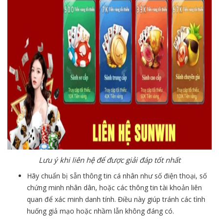
Lưu ý khi liên hệ để được giải đáp tốt nhất
Hãy chuẩn bị sẵn thông tin cá nhân như số điện thoại, số
chứng minh nhân dân, hoặc các thông tin tài khoản liên
quan để xác minh danh tính. Điều này giúp tránh các tình
huống giả mạo hoặc nhầm lẫn không đáng có.