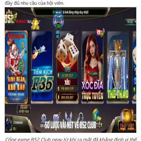
đầy đủ nhu cầu của hội viên.
Cổng game B52 Club ngay từ khi ra mắt đã khẳng định vị thế