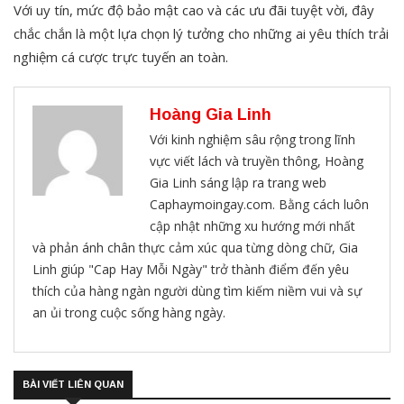
Với uy tín, mức độ bảo mật cao và các ưu đãi tuyệt vời, đây
chắc chắn là một lựa chọn lý tưởng cho những ai yêu thích trải
nghiệm cá cược trực tuyến an toàn.
Hoàng Gia Linh
Với kinh nghiệm sâu rộng trong lĩnh
vực viết lách và truyền thông, Hoàng
Gia Linh sáng lập ra trang web
Caphaymoingay.com. Bằng cách luôn
cập nhật những xu hướng mới nhất
và phản ánh chân thực cảm xúc qua từng dòng chữ, Gia
Linh giúp "Cap Hay Mỗi Ngày" trở thành điểm đến yêu
thích của hàng ngàn người dùng tìm kiếm niềm vui và sự
an ủi trong cuộc sống hàng ngày.
BÀI VIẾT LIÊN QUAN