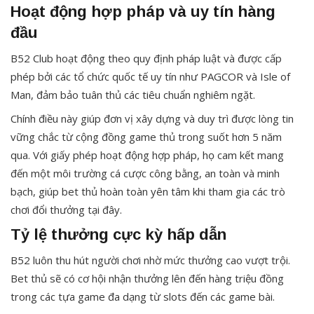
Hoạt động hợp pháp và uy tín hàng
đầu
B52 Club hoạt động theo quy định pháp luật và được cấp
phép bởi các tổ chức quốc tế uy tín như PAGCOR và Isle of
Man, đảm bảo tuân thủ các tiêu chuẩn nghiêm ngặt.
Chính điều này giúp đơn vị xây dựng và duy trì được lòng tin
vững chắc từ cộng đồng game thủ trong suốt hơn 5 năm
qua. Với giấy phép hoạt động hợp pháp, họ cam kết mang
đến một môi trường cá cược công bằng, an toàn và minh
bạch, giúp bet thủ hoàn toàn yên tâm khi tham gia các trò
chơi đổi thưởng tại đây.
Tỷ lệ thưởng cực kỳ hấp dẫn
B52 luôn thu hút người chơi nhờ mức thưởng cao vượt trội.
Bet thủ sẽ có cơ hội nhận thưởng lên đến hàng triệu đồng
trong các tựa game đa dạng từ slots đến các game bài.