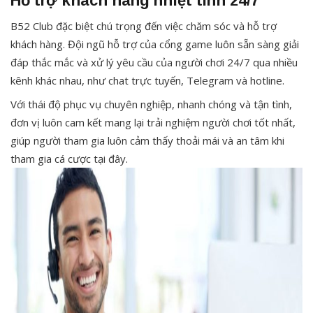
Hỗ trợ khách hàng nhiệt tình 24/7
B52 Club đặc biệt chú trọng đến việc chăm sóc và hỗ trợ
khách hàng. Đội ngũ hỗ trợ của cổng game luôn sẵn sàng giải
đáp thắc mắc và xử lý yêu cầu của người chơi 24/7 qua nhiều
kênh khác nhau, như chat trực tuyến, Telegram và hotline.
Với thái độ phục vụ chuyên nghiệp, nhanh chóng và tận tình,
đơn vị luôn cam kết mang lại trải nghiệm người chơi tốt nhất,
giúp người tham gia luôn cảm thấy thoải mái và an tâm khi
tham gia cá cược tại đây.