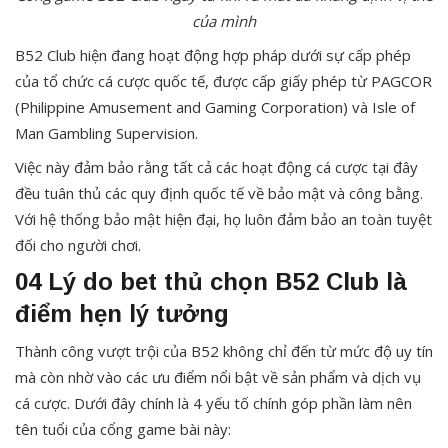
của mình
B52 Club hiện đang hoạt động hợp pháp dưới sự cấp phép
của tổ chức cá cược quốc tế, được cấp giấy phép từ PAGCOR
(Philippine Amusement and Gaming Corporation) và Isle of
Man Gambling Supervision.
Việc này đảm bảo rằng tất cả các hoạt động cá cược tại đây
đều tuân thủ các quy định quốc tế về bảo mật và công bằng.
Với hệ thống bảo mật hiện đại, họ luôn đảm bảo an toàn tuyệt
đối cho người chơi.
04 Lý do bet thủ chọn B52 Club là
điểm hẹn lý tưởng
Thành công vượt trội của B52 không chỉ đến từ mức độ uy tín
mà còn nhờ vào các ưu điểm nổi bật về sản phẩm và dịch vụ
cá cược. Dưới đây chính là 4 yếu tố chính góp phần làm nên
tên tuổi của cổng game bài này: