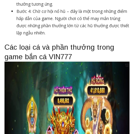
thưởng tương ứng.
Bước 4: Chờ cơ hội nổ hũ – đây là một trong những điểm
hấp dẫn của game. Người chơi có thể may mắn trúng
được những phần thưởng lớn từ các hũ thưởng được thiết
lập ngẫu nhiên.
Các loại cá và phần thưởng trong
game bắn cá VIN777