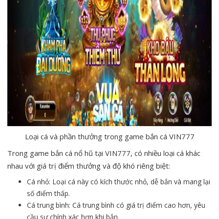
Loại cá và phần thưởng trong game bắn cá VIN777
Trong game bắn cá nổ hũ tại VIN777, có nhiều loại cá khác
nhau với giá trị điểm thưởng và độ khó riêng biệt:
Cá nhỏ: Loại cá này có kích thước nhỏ, dễ bắn và mang lại
số điểm thấp.
Cá trung bình: Cá trung bình có giá trị điểm cao hơn, yêu
cầu sự chính xác hơn khi bắn.