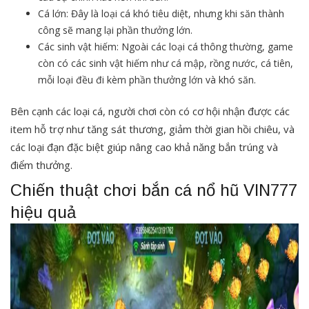
Cá lớn: Đây là loại cá khó tiêu diệt, nhưng khi săn thành
công sẽ mang lại phần thưởng lớn.
Các sinh vật hiếm: Ngoài các loại cá thông thường, game
còn có các sinh vật hiếm như cá mập, rồng nước, cá tiên,
mỗi loại đều đi kèm phần thưởng lớn và khó săn.
Bên cạnh các loại cá, người chơi còn có cơ hội nhận được các
item hỗ trợ như tăng sát thương, giảm thời gian hồi chiêu, và
các loại đạn đặc biệt giúp nâng cao khả năng bắn trúng và
điểm thưởng.
Chiến thuật chơi bắn cá nổ hũ VIN777
hiệu quả