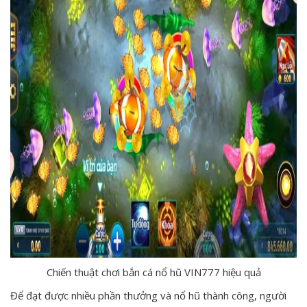
Chiến thuật chơi bắn cá nổ hũ VIN777 hiệu quả
Để đạt được nhiều phần thưởng và nổ hũ thành công, người