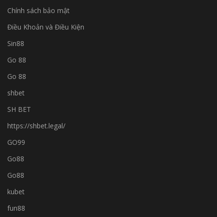
Chính sách bảo mật
Điều Khoản và Điều Kiện
Sin88
Go 88
Go 88
shbet
SH BET
https://shbet.legal/
GO99
Go88
Go88
kubet
fun88