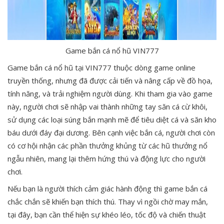
Game bắn cá nổ hũ VIN777
Game bắn cá nổ hũ tại VIN777 thuộc dòng game online
truyền thống, nhưng đã được cải tiến và nâng cấp về đồ họa,
tính năng, và trải nghiệm người dùng. Khi tham gia vào game
này, người chơi sẽ nhập vai thành những tay săn cá cừ khôi,
sử dụng các loại súng bắn mạnh mẽ để tiêu diệt cá và săn kho
báu dưới đáy đại dương. Bên cạnh việc bắn cá, người chơi còn
có cơ hội nhận các phần thưởng khủng từ các hũ thưởng nổ
ngẫu nhiên, mang lại thêm hứng thú và động lực cho người
chơi.
Nếu bạn là người thích cảm giác hành động thì game bắn cá
chắc chắn sẽ khiến bạn thích thú. Thay vì ngồi chờ may mắn,
tại đây, bạn cần thể hiện sự khéo léo, tốc độ và chiến thuật