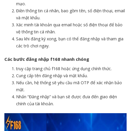
mạo.
Điền thông tin cá nhân, bao gồm tên, số điện thoại, email
và mật khẩu.
Xác minh tài khoản qua email hoặc số điện thoại để bảo
vệ thông tin cá nhân.
Sau khi đăng ký xong, bạn có thể đăng nhập và tham gia
các trò chơi ngay.
Các bước đăng nhập f168 nhanh chóng
truy cập trang chủ f168 hoặc ứng dụng chính thức.
Cung cấp tên đăng nhập và mật khẩu.
Nếu cần, hệ thống sẽ yêu cầu mã OTP để xác nhận bảo
mật.
Nhấn “Đăng nhập” và bạn sẽ được đưa đến giao diện
chính của tài khoản.