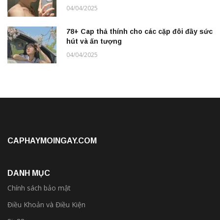
04/04/2025
78+ Cap thả thính cho các cặp đôi đầy sức
hút và ấn tượng
04/04/2025
CAPHAYMOINGAY.COM
DANH MỤC
Chính sách bảo mật
Điều Khoản và Điều Kiện