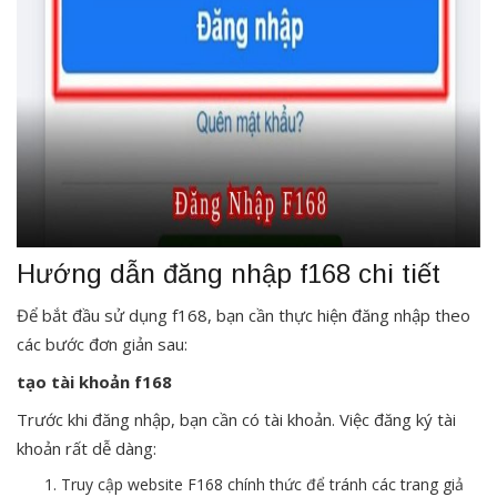
Hướng dẫn đăng nhập f168 chi tiết
Để bắt đầu sử dụng f168, bạn cần thực hiện đăng nhập theo
các bước đơn giản sau:
tạo tài khoản f168
Trước khi đăng nhập, bạn cần có tài khoản. Việc đăng ký tài
khoản rất dễ dàng:
Truy cập website F168 chính thức để tránh các trang giả