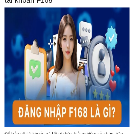
tài khoản F168
Để bảo vệ tài khoản và tối ưu hóa trải nghiệm của bạn, hãy