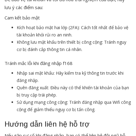
lưu ý các điểm sau:
Cam kết bảo mật
Kích hoạt bảo mật hai lớp (2FA): Cách tốt nhất để bảo vệ
tài khoản khỏi rủi ro an ninh.
Không lưu mật khẩu trên thiết bị công cộng: Tránh nguy
cơ bị đánh cắp thông tin cá nhân.
Tránh mắc lỗi khi đăng nhập f168
Nhập sai mật khẩu: Hãy kiểm tra kỹ thông tin trước khi
đăng nhập.
Quên đăng xuất: Điều này có thể khiến tài khoản của bạn
bị truy cập trái phép.
Sử dụng mạng công cộng: Tránh đăng nhập qua Wifi công
cộng để giảm thiểu nguy cơ bị tấn công.
Hướng dẫn liên hệ hỗ trợ
Nếu gặp sự cố khi đăng nhập, bạn có thể liên hệ đội ngũ hỗ