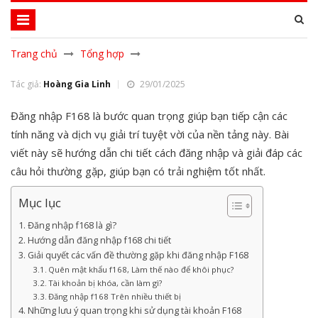
Trang chủ
Tổng hợp
Tác giả:
Hoàng Gia Linh
29/01/2025
Đăng nhập F168 là bước quan trọng giúp bạn tiếp cận các
tính năng và dịch vụ giải trí tuyệt vời của nền tảng này. Bài
viết này sẽ hướng dẫn chi tiết cách đăng nhập và giải đáp các
câu hỏi thường gặp, giúp bạn có trải nghiệm tốt nhất.
Mục lục
Đăng nhập f168 là gì?
Hướng dẫn đăng nhập f168 chi tiết
Giải quyết các vấn đề thường gặp khi đăng nhập F168
Quên mật khẩu f168, Làm thế nào để khôi phục?
Tài khoản bị khóa, cần làm gì?
Đăng nhập f168 Trên nhiều thiết bị
Những lưu ý quan trọng khi sử dụng tài khoản F168