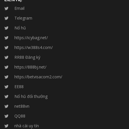
Email
Telegram
Nổ hũ
https://icybag.net/
https://w388s4.com/
RR88 Đăng ký
https://888bj.net/
https://betvisacom2.com/
EE88
Nổ hũ đổi thưởng
net88vn
QQ88
nhà cái uy tín