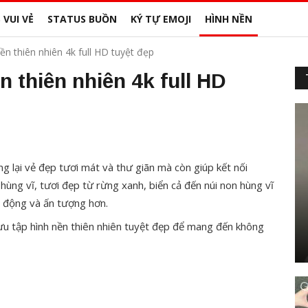
 VUI VẺ
STATUS BUỒN
KÝ TỰ EMOJI
HÌNH NỀN
n thiên nhiên 4k full HD tuyệt đẹp
 thiên nhiên 4k full HD
ng lại vẻ đẹp tươi mát và thư giãn mà còn giúp kết nối
hùng vĩ, tươi đẹp từ rừng xanh, biển cả đến núi non hùng vĩ
g động và ấn tượng hơn.
u tập hình nền thiên nhiên tuyệt đẹp để mang đến không