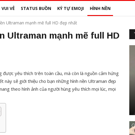
 VUI VẺ
STATUS BUỒN
KÝ TỰ EMOJI
HÌNH NỀN
ền Ultraman mạnh mẽ full HD đẹp nhất
n Ultraman mạnh mẽ full HD
g được yêu thích trên toàn cầu, mà còn là nguồn cảm hứng
ết này sẽ giới thiệu cho bạn những hình nền Ultraman đẹp
mang theo hình ảnh của người hùng yêu thích mọi lúc, mọi