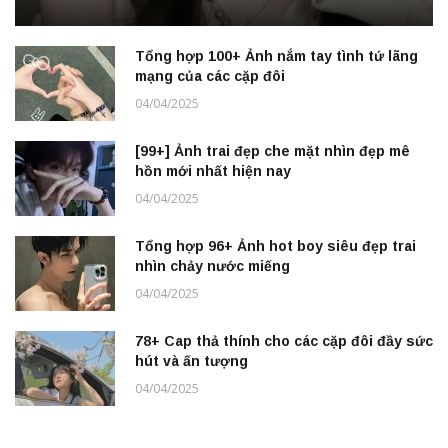
Tổng hợp 100+ Ảnh nắm tay tình tứ lãng
mạng của các cặp đôi
04/04/2025
[99+] Ảnh trai đẹp che mặt nhìn đẹp mê
hồn mới nhất hiện nay
04/04/2025
Tổng hợp 96+ Ảnh hot boy siêu đẹp trai
nhìn chảy nước miếng
04/04/2025
78+ Cap thả thính cho các cặp đôi đầy sức
hút và ấn tượng
04/04/2025