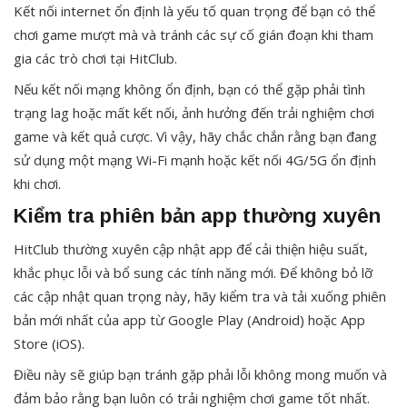
Kết nối internet ổn định là yếu tố quan trọng để bạn có thể
chơi game mượt mà và tránh các sự cố gián đoạn khi tham
gia các trò chơi tại HitClub.
Nếu kết nối mạng không ổn định, bạn có thể gặp phải tình
trạng lag hoặc mất kết nối, ảnh hưởng đến trải nghiệm chơi
game và kết quả cược. Vì vậy, hãy chắc chắn rằng bạn đang
sử dụng một mạng Wi-Fi mạnh hoặc kết nối 4G/5G ổn định
khi chơi.
Kiểm tra phiên bản app thường xuyên
HitClub thường xuyên cập nhật app để cải thiện hiệu suất,
khắc phục lỗi và bổ sung các tính năng mới. Để không bỏ lỡ
các cập nhật quan trọng này, hãy kiểm tra và tải xuống phiên
bản mới nhất của app từ Google Play (Android) hoặc App
Store (iOS).
Điều này sẽ giúp bạn tránh gặp phải lỗi không mong muốn và
đảm bảo rằng bạn luôn có trải nghiệm chơi game tốt nhất.