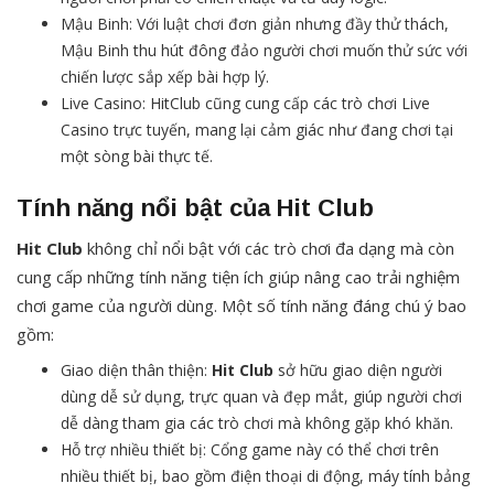
Mậu Binh: Với luật chơi đơn giản nhưng đầy thử thách,
Mậu Binh thu hút đông đảo người chơi muốn thử sức với
chiến lược sắp xếp bài hợp lý.
Live Casino: HitClub cũng cung cấp các trò chơi Live
Casino trực tuyến, mang lại cảm giác như đang chơi tại
một sòng bài thực tế.
Tính năng nổi bật của Hit Club
Hit Club
không chỉ nổi bật với các trò chơi đa dạng mà còn
cung cấp những tính năng tiện ích giúp nâng cao trải nghiệm
chơi game của người dùng. Một số tính năng đáng chú ý bao
gồm:
Giao diện thân thiện:
Hit Club
sở hữu giao diện người
dùng dễ sử dụng, trực quan và đẹp mắt, giúp người chơi
dễ dàng tham gia các trò chơi mà không gặp khó khăn.
Hỗ trợ nhiều thiết bị: Cổng game này có thể chơi trên
nhiều thiết bị, bao gồm điện thoại di động, máy tính bảng