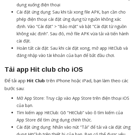
dụng xuống điện thoại
Cài đặt ứng dụng: Sau khi tải xong file APK, bạn cần cho
phép điện thoại cài đặt ứng dụng từ nguồn không xác
định. Vào “Cài đặt” > “Bảo mật” và bật “Cài đặt từ nguồn
không xác định”. Sau đó, mở file APK vừa tải và tiến hành
cài đặt.
Hoàn tất cài đặt: Sau khi cài đặt xong, mở app HitClub và
đăng nhập vào tài khoản của bạn để bắt đầu chơi.
Tải app Hit club cho iOS
Để tải app
Hit Club
trên iPhone hoặc iPad, bạn làm theo các
bước sau:
Mở App Store: Truy cập vào App Store trên điện thoại iOS
của bạn.
Tìm kiếm app HitClub: Gõ “HitClub” vào ô tìm kiếm của
App Store để tìm ứng dụng chính thức.
Cài đặt ứng dụng: Nhấn vào nút “Tải” để tải và cài đặt ứng
dụng HitClub trên thiết bị của bạn. Bạn có thể được yêu