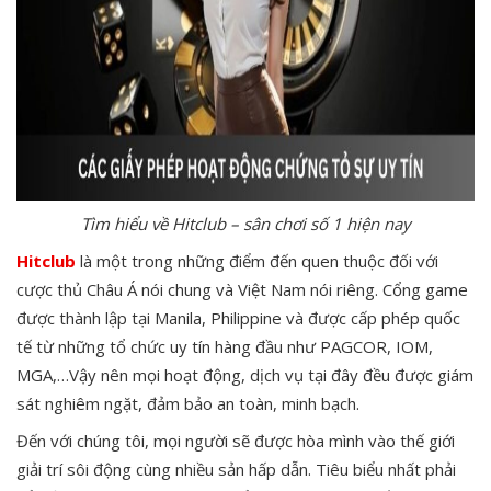
Tìm hiểu về Hitclub – sân chơi số 1 hiện nay
Hitclub
là một trong những điểm đến quen thuộc đối với
cược thủ Châu Á nói chung và Việt Nam nói riêng. Cổng game
được thành lập tại Manila, Philippine và được cấp phép quốc
tế từ những tổ chức uy tín hàng đầu như PAGCOR, IOM,
MGA,…Vậy nên mọi hoạt động, dịch vụ tại đây đều được giám
sát nghiêm ngặt, đảm bảo an toàn, minh bạch.
Đến với chúng tôi, mọi người sẽ được hòa mình vào thế giới
giải trí sôi động cùng nhiều sản hấp dẫn. Tiêu biểu nhất phải