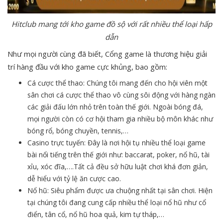
Hitclub mang tới kho game đồ sộ với rất nhiều thể loại hấp
dẫn
Như mọi người cùng đã biết, Cổng game là thương hiệu giải
trí hàng đầu với kho game cực khủng, bao gồm:
Cá cược thể thao: Chúng tôi mang đến cho hội viên một
sân chơi cá cược thể thao vô cùng sôi động với hàng ngàn
các giải đấu lớn nhỏ trên toàn thế giới. Ngoài bóng đá,
mọi người còn có cơ hội tham gia nhiều bộ môn khác như
bóng rổ, bóng chuyền, tennis,…
Casino trực tuyến: Đây là nơi hội tụ nhiều thể loại game
bài nổi tiếng trên thế giới như: baccarat, poker, nổ hũ, tài
xỉu, xóc đĩa,….Tất cả đều sở hữu luật chơi khá đơn giản,
dễ hiểu với tỷ lệ ăn cược cao.
Nổ hũ: Siêu phẩm được ưa chuộng nhất tại sân chơi. Hiện
tại chúng tôi đang cung cấp nhiều thể loại nổ hũ như cổ
điển, tân cổ, nổ hũ hoa quả, kim tự tháp,…