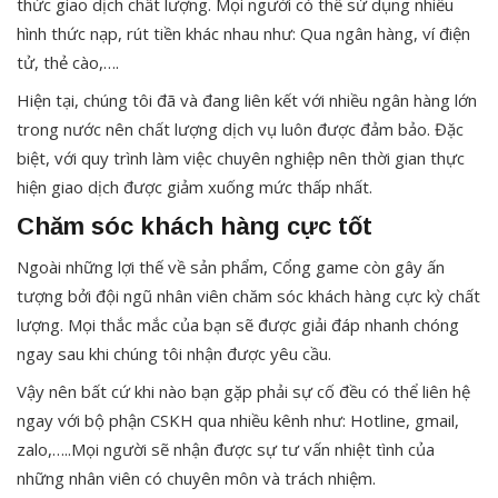
thức giao dịch chất lượng. Mọi người có thể sử dụng nhiều
hình thức nạp, rút tiền khác nhau như: Qua ngân hàng, ví điện
tử, thẻ cào,….
Hiện tại, chúng tôi đã và đang liên kết với nhiều ngân hàng lớn
trong nước nên chất lượng dịch vụ luôn được đảm bảo. Đặc
biệt, với quy trình làm việc chuyên nghiệp nên thời gian thực
hiện giao dịch được giảm xuống mức thấp nhất.
Chăm sóc khách hàng cực tốt
Ngoài những lợi thế về sản phẩm, Cổng game còn gây ấn
tượng bởi đội ngũ nhân viên chăm sóc khách hàng cực kỳ chất
lượng. Mọi thắc mắc của bạn sẽ được giải đáp nhanh chóng
ngay sau khi chúng tôi nhận được yêu cầu.
Vậy nên bất cứ khi nào bạn gặp phải sự cố đều có thể liên hệ
ngay với bộ phận CSKH qua nhiều kênh như: Hotline, gmail,
zalo,…..Mọi người sẽ nhận được sự tư vấn nhiệt tình của
những nhân viên có chuyên môn và trách nhiệm.