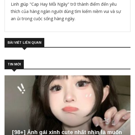
Linh giúp "Cap Hay Mỗi Ngày" trở thành điểm đến yêu
thích của hàng ngàn người dùng tìm kiếm niềm vui và sự
an ủi trong cuộc sống hàng ngày.
BÀI VIẾT LIÊN QUAN
TIN MỚI
[98+] Ảnh gái xinh cute nhất nhìn là muốn