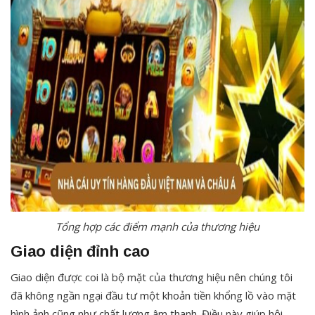
Tổng hợp các điểm mạnh của thương hiệu
Giao diện đỉnh cao
Giao diện được coi là bộ mặt của thương hiệu nên chúng tôi
đã không ngần ngại đầu tư một khoản tiền khổng lồ vào mặt
hình ảnh cũng như chất lượng âm thanh. Điều này giúp hội