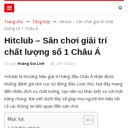
Trang chủ
Tổng hợp
Hitclub – Sân chơi giải trí chất
lượng số 1 Châu Á
Hitclub – Sân chơi giải trí
chất lượng số 1 Châu Á
Tác giả:
Hoàng Gia Linh
24/11/2024
Hitclub là thương hiệu giải trí hàng đầu Châu Á nhận được
những đánh giá tích cực từ đông đảo cược thủ. Nơi đây mang
đến nhiều dịch vụ chất lượng, tạo nên sự khác biệt so với mặt
bằng chung. Bài viết dưới đây sẽ giúp mọi người tìm hiểu tất
cả các thông tin liên quan đến sân chơi.
Mục lục
Giới thiệu Hitclub