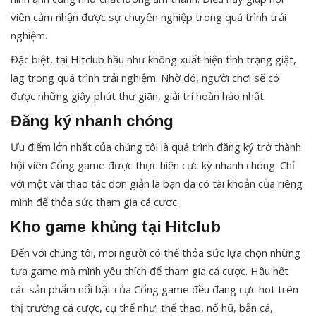
viên cảm nhận được sự chuyên nghiệp trong quá trình trải
nghiệm.
Đặc biệt, tại Hitclub hầu như không xuất hiện tình trạng giật,
lag trong quá trình trải nghiệm. Nhờ đó, người chơi sẽ có
được những giây phút thư giãn, giải trí hoàn hảo nhất.
Đăng ký nhanh chóng
Ưu điểm lớn nhất của chúng tôi là quá trình đăng ký trở thành
hội viên Cổng game được thực hiện cực kỳ nhanh chóng. Chỉ
với một vài thao tác đơn giản là bạn đã có tài khoản của riêng
mình để thỏa sức tham gia cá cược.
Kho game khủng tại Hitclub
Đến với chúng tôi, mọi người có thể thỏa sức lựa chọn những
tựa game mà mình yêu thích để tham gia cá cược. Hầu hết
các sản phẩm nổi bật của Cổng game đều đang cực hot trên
thị trường cá cược, cụ thể như: thể thao, nổ hũ, bắn cá,