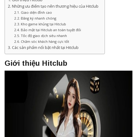
Những ưu điểm tạo nên thương hiệu của Hitclub
Giao diện đỉnh cao
Đăng ký nhanh chóng
Kho game khủng tại Hitclub
Bảo mật tại Hitclub an toàn tuyệt đối
Tốc độ giao dịch siêu nhanh
Chăm sóc khách hàng cực tốt
Các sản phẩm nổi bật nhất tại Hitclub
Giới thiệu Hitclub