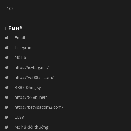
F168
LIÊN HỆ
Email
Telegram
Nổ hũ
https://icybag.net/
https://w388s4.com/
RR88 Đăng ký
https://888bj.net/
https://betvisacom2.com/
EE88
Nổ hũ đổi thưởng