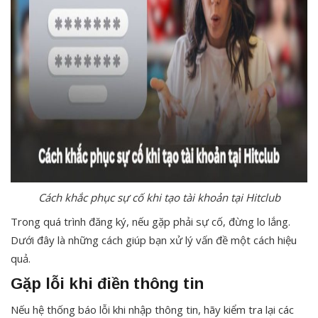
Cách khắc phục sự cố khi tạo tài khoản tại Hitclub
Trong quá trình đăng ký, nếu gặp phải sự cố, đừng lo lắng.
Dưới đây là những cách giúp bạn xử lý vấn đề một cách hiệu
quả.
Gặp lỗi khi điền thông tin
Nếu hệ thống báo lỗi khi nhập thông tin, hãy kiểm tra lại các