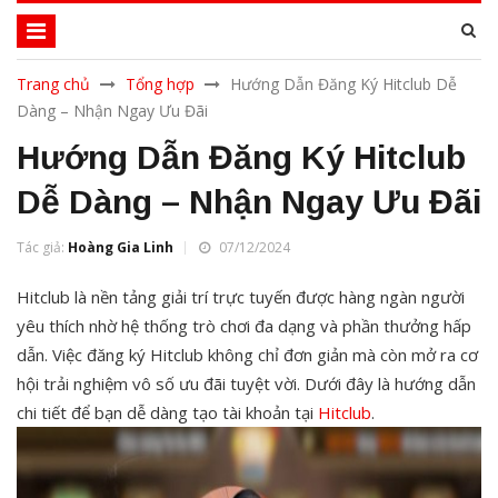
Trang chủ
Tổng hợp
Hướng Dẫn Đăng Ký Hitclub Dễ
Dàng – Nhận Ngay Ưu Đãi
Hướng Dẫn Đăng Ký Hitclub
Dễ Dàng – Nhận Ngay Ưu Đãi
Tác giả:
Hoàng Gia Linh
07/12/2024
Hitclub là nền tảng giải trí trực tuyến được hàng ngàn người
yêu thích nhờ hệ thống trò chơi đa dạng và phần thưởng hấp
dẫn. Việc đăng ký Hitclub không chỉ đơn giản mà còn mở ra cơ
hội trải nghiệm vô số ưu đãi tuyệt vời. Dưới đây là hướng dẫn
chi tiết để bạn dễ dàng tạo tài khoản tại
Hitclub
.