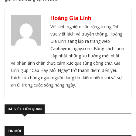
Hoàng Gia Linh
Với kinh nghiệm sâu rộng trong lĩnh
vực viết lách và truyền thông, Hoàng
Gia Linh sáng lập ra trang web
Caphaymoingay.com. Bằng cách luôn
cập nhật những xu hướng mới nhất
và phản ánh chân thực cảm xúc qua từng dòng chữ, Gia
Linh giúp "Cap Hay Mỗi Ngày" trở thành điểm đến yêu
thích của hàng ngàn người dùng tìm kiếm niềm vui và sự
an ủi trong cuộc sống hàng ngày.
BÀI VIẾT LIÊN QUAN
TIN MỚI