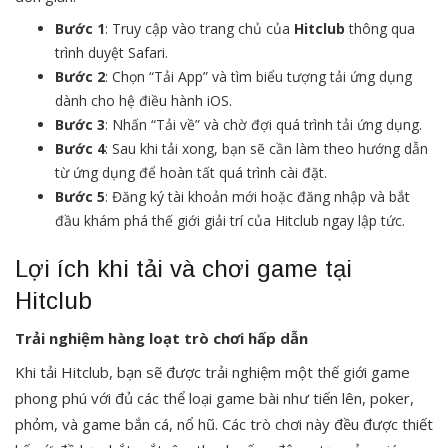
Bước 1
: Truy cập vào trang chủ của
Hitclub
thông qua
trình duyệt Safari.
Bước 2
: Chọn “Tải App” và tìm biểu tượng tải ứng dụng
dành cho hệ điều hành iOS.
Bước 3
: Nhấn “Tải về” và chờ đợi quá trình tải ứng dụng.
Bước 4
: Sau khi tải xong, bạn sẽ cần làm theo hướng dẫn
từ ứng dụng để hoàn tất quá trình cài đặt.
Bước 5
: Đăng ký tài khoản mới hoặc đăng nhập và bắt
đầu khám phá thế giới giải trí của Hitclub ngay lập tức.
Lợi ích khi tải và chơi game tại
Hitclub
Trải nghiệm hàng loạt trò chơi hấp dẫn
Khi tải Hitclub, bạn sẽ được trải nghiệm một thế giới game
phong phú với đủ các thể loại game bài như tiến lên, poker,
phỏm, và game bắn cá, nổ hũ. Các trò chơi này đều được thiết