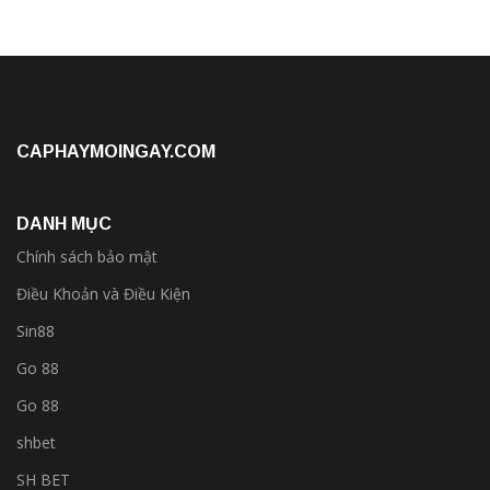
CAPHAYMOINGAY.COM
DANH MỤC
Chính sách bảo mật
Điều Khoản và Điều Kiện
Sin88
Go 88
Go 88
shbet
SH BET