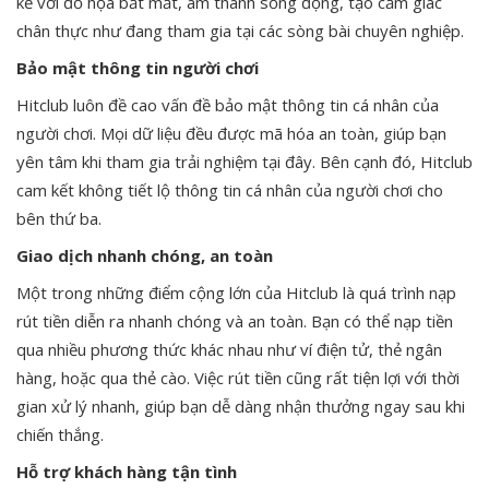
kế với đồ họa bắt mắt, âm thanh sống động, tạo cảm giác
chân thực như đang tham gia tại các sòng bài chuyên nghiệp.
Bảo mật thông tin người chơi
Hitclub luôn đề cao vấn đề bảo mật thông tin cá nhân của
người chơi. Mọi dữ liệu đều được mã hóa an toàn, giúp bạn
yên tâm khi tham gia trải nghiệm tại đây. Bên cạnh đó, Hitclub
cam kết không tiết lộ thông tin cá nhân của người chơi cho
bên thứ ba.
Giao dịch nhanh chóng, an toàn
Một trong những điểm cộng lớn của Hitclub là quá trình nạp
rút tiền diễn ra nhanh chóng và an toàn. Bạn có thể nạp tiền
qua nhiều phương thức khác nhau như ví điện tử, thẻ ngân
hàng, hoặc qua thẻ cào. Việc rút tiền cũng rất tiện lợi với thời
gian xử lý nhanh, giúp bạn dễ dàng nhận thưởng ngay sau khi
chiến thắng.
Hỗ trợ khách hàng tận tình