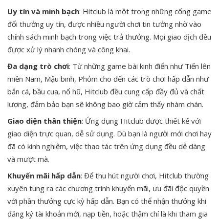
Uy tín và minh bạch
: Hitclub là một trong những cổng game
đổi thưởng uy tín, được nhiều người chơi tin tưởng nhờ vào
chính sách minh bạch trong việc trả thưởng. Mọi giao dịch đều
được xử lý nhanh chóng và công khai.
Đa dạng trò chơi
: Từ những game bài kinh điển như Tiến lên
miền Nam, Mậu binh, Phỏm cho đến các trò chơi hấp dẫn như
bắn cá, bầu cua, nổ hũ, Hitclub đều cung cấp đầy đủ và chất
lượng, đảm bảo bạn sẽ không bao giờ cảm thấy nhàm chán.
Giao diện thân thiện
: Ứng dụng Hitclub được thiết kế với
giao diện trực quan, dễ sử dụng. Dù bạn là người mới chơi hay
đã có kinh nghiệm, việc thao tác trên ứng dụng đều dễ dàng
và mượt mà.
Khuyến mãi hấp dẫn
: Để thu hút người chơi, Hitclub thường
xuyên tung ra các chương trình khuyến mãi, ưu đãi độc quyền
với phần thưởng cực kỳ hấp dẫn. Bạn có thể nhận thưởng khi
đăng ký tài khoản mới, nạp tiền, hoặc thậm chí là khi tham gia