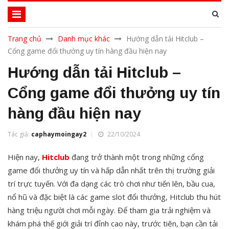
Trang chủ
Danh mục khác
Hướng dẫn tải Hitclub –
Cổng game đổi thưởng uy tín hàng đầu hiện nay
Hướng dẫn tải Hitclub –
Cổng game đổi thưởng uy tín
hàng đầu hiện nay
Tác giả:
caphaymoingay2
22/10/2024
Hiện nay,
Hitclub
đang trở thành một trong những cổng
game đổi thưởng uy tín và hấp dẫn nhất trên thị trường giải
trí trực tuyến. Với đa dạng các trò chơi như tiến lên, bầu cua,
nổ hũ và đặc biệt là các game slot đổi thưởng, Hitclub thu hút
hàng triệu người chơi mỗi ngày. Để tham gia trải nghiệm và
khám phá thế giới giải trí đỉnh cao này, trước tiên, bạn cần tải