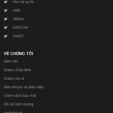
nhà cái uy tín
HI88
188bet
OK9COM
SHBET
VỀ CHÚNG TÔI
Hình nền
Status chữa lành
Status vui vẻ
Điều Khoản và Điều Kiện
Chính sách bảo mật
Đồ Gỗ Vinh Vượng
aaphoto.vn