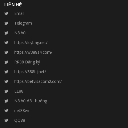
LIÊN HỆ
Email
Telegram
Nổ hũ
https://icybag.net/
https://w388s4.com/
RR88 Đăng ký
https://888bj.net/
https://betvisacom2.com/
EE88
Nổ hũ đổi thưởng
net88vn
QQ88