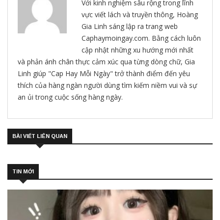
Với kinh nghiệm sâu rộng trong lĩnh
vực viết lách và truyền thông, Hoàng
Gia Linh sáng lập ra trang web
Caphaymoingay.com. Bằng cách luôn
cập nhật những xu hướng mới nhất
và phản ánh chân thực cảm xúc qua từng dòng chữ, Gia
Linh giúp "Cap Hay Mỗi Ngày" trở thành điểm đến yêu
thích của hàng ngàn người dùng tìm kiếm niềm vui và sự
an ủi trong cuộc sống hàng ngày.
BÀI VIẾT LIÊN QUAN
TIN MỚI