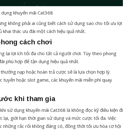
p dụng khuyến mãi Cat368
ng không phải ai cũng biết cách sử dụng sao cho tối ưu lợi
ủ khai thác ưu đãi một cách hiệu quả nhất.
phong cách chơi
lại lợi ích tối đa cho tất cả người chơi. Tùy theo phong
đãi phù hợp để tận dụng hiệu quả nhất.
 thưởng nạp hoặc hoàn trả cược sẽ là lựa chọn hợp lý.
c tuyến hoặc slot game, các khuyến mãi miễn phí quay
rước khi tham gia
khi sử dụng khuyến mãi Cat368 là không đọc kỹ điều kiện đi
lại, giới hạn thời gian sử dụng và mức cược tối đa. Việc
 những rắc rối không đáng có, đồng thời tối ưu hóa cơ hội