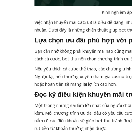
Kinh nghiệm á
Việc nhận khuyến mãi Cat368 là điều dễ dàng, như
nhuận. Dưới đây là những chiến thuật giúp bet th
Lựa chọn ưu đãi phù hợp với 
Bạn cần nhớ không phải khuyến mãi nào cũng mang 
cách cá cược, bet thủ nên chọn chương trình ưu 
Nếu yêu thích cá cược thể thao, các chương trình
Ngược lại, nếu thường xuyên tham gia casino trự
hoặc hoàn tiền sẽ mang lại lợi ích cao hơn.
Đọc kỹ điều kiện khuyến mãi t
Một trong những sai lầm lớn nhất của người chơi 
kèm. Mỗi chương trình ưu đãi đều có yêu cầu cược 
nắm rõ các điều khoản sẽ giúp bet thủ tránh được
rút tiền từ khoản thưởng nhận được.