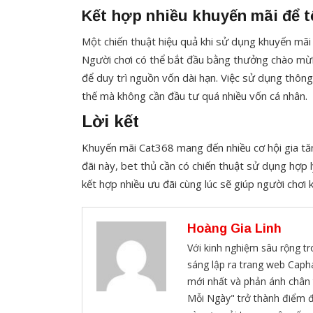
Kết hợp nhiều khuyến mãi để t
Một chiến thuật hiệu quả khi sử dụng khuyến mãi 
Người chơi có thể bắt đầu bằng thưởng chào mừn
để duy trì nguồn vốn dài hạn. Việc sử dụng thông
thế mà không cần đầu tư quá nhiều vốn cá nhân.
Lời kết
Khuyến mãi Cat368 mang đến nhiều cơ hội gia tăn
đãi này, bet thủ cần có chiến thuật sử dụng hợp l
kết hợp nhiều ưu đãi cùng lúc sẽ giúp người chơi 
Hoàng Gia Linh
Với kinh nghiệm sâu rộng tr
sáng lập ra trang web Cap
mới nhất và phản ánh chân 
Mỗi Ngày" trở thành điểm đ