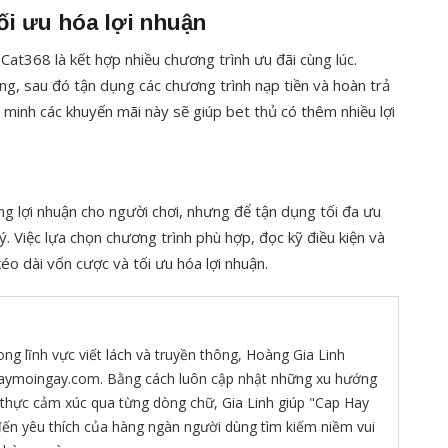
ối ưu hóa lợi nhuận
Cat368 là kết hợp nhiều chương trình ưu đãi cùng lúc.
g, sau đó tận dụng các chương trình nạp tiền và hoàn trả
 minh các khuyến mãi này sẽ giúp bet thủ có thêm nhiều lợi
g lợi nhuận cho người chơi, nhưng để tận dụng tối đa ưu
ý. Việc lựa chọn chương trình phù hợp, đọc kỹ điều kiện và
kéo dài vốn cược và tối ưu hóa lợi nhuận.
ong lĩnh vực viết lách và truyền thông, Hoàng Gia Linh
haymoingay.com. Bằng cách luôn cập nhật những xu hướng
thực cảm xúc qua từng dòng chữ, Gia Linh giúp "Cap Hay
ến yêu thích của hàng ngàn người dùng tìm kiếm niềm vui