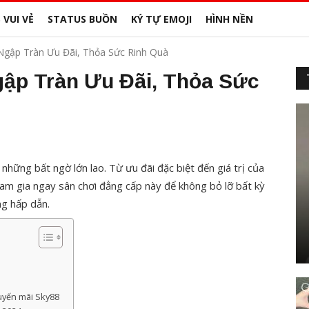
 VUI VẺ
STATUS BUỒN
KÝ TỰ EMOJI
HÌNH NỀN
Ngập Tràn Ưu Đãi, Thỏa Sức Rinh Quà
ập Tràn Ưu Đãi, Thỏa Sức
hững bất ngờ lớn lao. Từ ưu đãi đặc biệt đến giá trị của
am gia ngay sân chơi đẳng cấp này để không bỏ lỡ bất kỳ
ng hấp dẫn.
uyến mãi Sky88