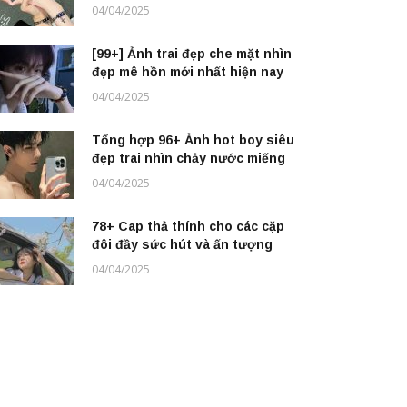
04/04/2025
[99+] Ảnh trai đẹp che mặt nhìn
đẹp mê hồn mới nhất hiện nay
04/04/2025
Tổng hợp 96+ Ảnh hot boy siêu
đẹp trai nhìn chảy nước miếng
04/04/2025
78+ Cap thả thính cho các cặp
đôi đầy sức hút và ấn tượng
04/04/2025