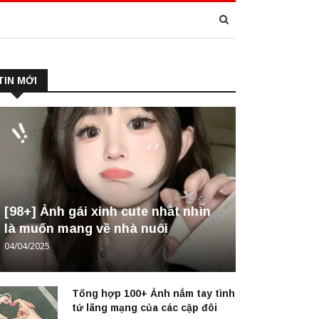
TIN MỚI
[98+] Ảnh gái xinh cute nhất nhìn
là muốn mang về nhà nuôi
04/04/2025
Tổng hợp 100+ Ảnh nắm tay tình
tứ lãng mạng của các cặp đôi