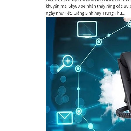
khuyến mãi Sky88 sẽ nhận thấy rằng các ưu đ
ngày như Tết, Giáng Sinh hay Trung Thu,…