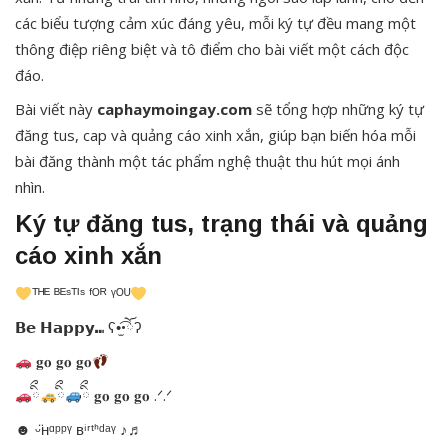
các biểu tượng cảm xúc đáng yêu, mỗi ký tự đều mang một
thông điệp riêng biệt và tô điểm cho bài viết một cách độc
đáo.
Bài viết này
caphaymoingay.com
sẽ tổng hợp những ký tự
đăng tus, cap và quảng cáo xinh xắn, giúp bạn biến hóa mỗi
bài đăng thành một tác phẩm nghệ thuật thu hút mọi ánh
nhìn.
Ký tự đăng tus, trạng thái và quảng
cáo xinh xắn
ᵀᴴᴱ ᴮᴱˢᵀᴵˢ ᶠᴼᴿ ᵞᴼᵁ
𝗕𝗲 𝗛𝗮𝗽𝗽𝘆⑉ ʕ•̫͡•ོʔ ​​​
𝐠𝐨 𝐠𝐨 𝐠𝐨
ིྀ
ིྀ
ིྀ 𝐠𝐨 𝐠𝐨 𝐠𝐨 .ᐟ.ᐟ
☻ ᵕ̈ʜᵅᵖᵖᵞ ʙⁱʳᵗᑋᵈᵃᵞ ♪♬