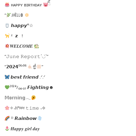
ʜᴀᴘᴘʏ ʙɪʀᴛʜᴅᴀʏ
ིྀ
“
ꃅꍟ꒒꒒ꂦ
𝙝𝙖𝙥𝙥𝙮°☆
ᶻ 𝘇 !
𝑾𝑬𝑳𝑪𝑶𝑴𝑬
“𝙹𝚞𝚗𝚎 𝚁𝚎𝚙𝚘𝚛𝚝´◡͐`”
“𝟮𝟬𝟮𝟰⁰⁶′⁰⁶
☝
”
·𝙗𝙚𝙨𝙩 𝙛𝙧𝙞𝙚𝙣𝙙 .ᐟ.ᐟ
²⁰²⁴/₀₆.₀₇ 𝙁𝙞𝙜𝙝𝙩𝙞𝙣𝙜☻
𝕄𝕠𝕣𝕟𝕚𝕟𝕘𓂃
✧˖ꀿªᵖᵖᵞ 𝚝𝚒𝚖𝚎 ˖✧
⁾⁾ 𝙍𝙖𝙞𝙣𝙗𝙤𝙬
·𝑯𝒂𝒑𝒑𝒚 𝒈𝒊𝒓𝒍 𝒅𝒂𝒚