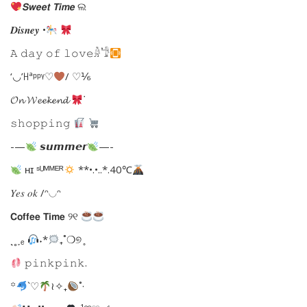
𝙎𝙬𝙚𝙚𝙩 𝙏𝙞𝙢𝙚 ଲ
𝑫𝒊𝒔𝒏𝒆𝒚 •
𝙰 𝚍𝚊𝚢 𝚘𝚏 𝚕𝚘𝚟𝚎𓁆𓁙
‘◡’ꀿªᵖᵖᵞ♡
/ ♡⅙
𝓞𝓷 𝓦𝓮𝓮𝓴𝓮𝓷𝓭
ᐝ
𝚜𝚑𝚘𝚙𝚙𝚒𝚗𝚐
-—
𝙨𝙪𝙢𝙢𝙚𝙧
—-
ʜɪ ˢᵁᴹᴹᴱᴿ
**•.•..*.40℃
𝑌𝑒𝑠 𝑜𝑘 /ᵔ◡ᵔ
𝗖𝗼𝗳𝗳𝗲𝗲 𝗧𝗶𝗺𝗲 ୨୧
˻˳˯ₑ
˖*
₊˚❍୭ ̥
𝚙𝚒𝚗𝚔𝚙𝚒𝚗𝚔.
꙳
`♡︎
≀✧₊
˚·