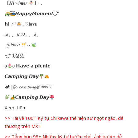
【𝑯𝒊 𝒘𝒊𝒏𝒕𝒆𝒓
】…
𝙃𝙖𝙥𝙥𝙮𝙈𝙤𝙢𝙚𝙣𝙩◡̈°
𝗵𝗶 .ᐟ.ᐟ
..♡𝐥𝐨𝐯𝐞
٨ـﮩﮩ٨ـ♡‎‎ﮩ٨ـﮩﮩ٨
·͜·˂ ʰᵃᵖᵖʸ
～
·͜· * 1̼2̼.̼0̼2̼ ᐝ
ʚ
ɞ 𝗛𝗮𝘃𝗲 𝗮 𝗽𝗶𝗰𝗻𝗶𝗰
𝘾𝙖𝙢𝙥𝙞𝙣𝙜 𝘿𝙖𝙮
🏕|𝓖𝓸 𝓬𝓪𝓶𝓹𝓲𝓷𝓰⇧ʰᵃᵖᵖʸ ᵕ̈
𝘾𝙖𝙢𝙥𝙞𝙣𝙜 𝘿𝙖𝙮
Xem thêm:
>> Tải về 100+ Ký tự Chiikawa thể hiện sự ngọt ngào, dễ
thương trên MXH
>> Tổng hợp 98+ Những ký tự bướm nhỏ, ảnh bướm dễ