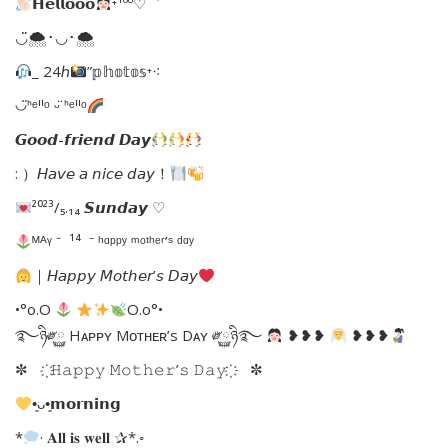
𝗛𝗲𝗹𝗹𝗼𝗼𝗼
⁺¹ºº♡゛
◡̈🌨･◡･🌨
_ 24ℎ
”𝕡𝕙𝕠𝕥𝕠𝕤⁺⁖
◡̈ᑋᵉᑊᑊᵒ ᵕ̈ ᑋᵉᑊᑊᵒ
𝙂𝙤𝙤𝙙-𝙛𝙧𝙞𝙚𝙣𝙙 𝘿𝙖𝙮
: ）𝘏𝘢𝘷𝘦 𝘢 𝘯𝘪𝘤𝘦 𝘥𝘢𝘺！
²⁰²³/₅.₁₄ 𝙎𝙪𝙣𝙙𝙖𝙮 ♡
ᴹᴬᵞ ⁻ ¹⁴ ⁻ ʰᵅᵖᵖʸ ᵐᵒᵗʰᵉʳ’ˢ ᵈᵅʸ
｜𝘏𝘢𝘱𝘱𝘺 𝘔𝘰𝘵𝘩𝘦𝘳’𝘴 𝘋𝘢𝘺
•°o.O
O.o°•
࿐ཉི༗࿆ Hᴀᴘᴘʏ Mᴏᴛʜᴇʀ’s Dᴀʏ ༗࿆ཉི࿐
❥❥❥
❥❥❥
✼ ҉ 𝙷𝚊𝚙𝚙𝚢 𝙼𝚘𝚝𝚑𝚎𝚛’𝚜 𝙳𝚊𝚢 ҉ ✼
•͈ᴗ•͈𝗺𝗼𝗿𝗻𝗶𝗻𝗴
*
· 𝐀𝐥𝐥 𝐢𝐬 𝐰𝐞𝐥𝐥 ✰*.◦ ​​​