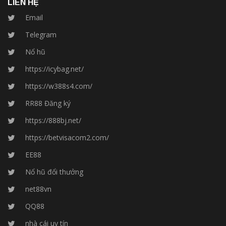
LIÊN HỆ
Email
Telegram
Nổ hũ
https://icybag.net/
https://w388s4.com/
RR88 Đăng ký
https://888bj.net/
https://betvisacom2.com/
EE88
Nổ hũ đổi thưởng
net88vn
QQ88
nhà cái uy tín