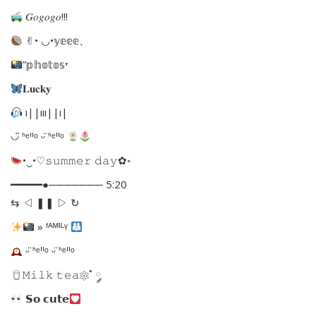
𝐺𝑜𝑔𝑜𝑔𝑜!!!
✌︎︎• ◡•𝕪𝕖𝕖𝕖、
”𝕡𝕙𝕠𝕥𝕠𝕤⁺
𝐋𝐮𝐜𝐤𝐲
︎ı||ııı||ı|
◡̈ ᑋᵉᑊᑊᵒ ᵕ̈ ᑋᵉᑊᑊᵒ
•‿•♡𝚜𝚞𝚖𝚖𝚎𝚛 𝚍𝚊𝚢✿◦
━━━━━●─────── 5:20
⇆ ㅤㅤㅤ◁ ㅤㅤ❚❚ ㅤㅤ▷ ㅤㅤㅤ↻
» ᶠᴬᴹᴵᴸᵞ
ᵕ̈ ᑋᵉᑊᑊᵒ ᵕ̈ ᑋᵉᑊᑊᵒ
𝙼𝚒𝚕𝚔 𝚝𝚎𝚊⚛˚ ༘
𝗦𝗼 𝗰𝘂𝘁𝗲