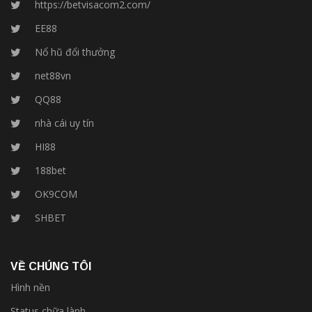
https://betvisacom2.com/
EE88
Nổ hũ đổi thưởng
net88vn
QQ88
nhà cái uy tín
HI88
188bet
OK9COM
SHBET
VỀ CHÚNG TÔI
Hình nền
Status chữa lành