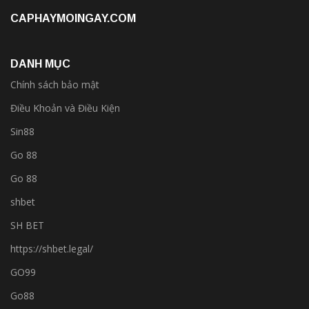
CAPHAYMOINGAY.COM
DANH MỤC
Chính sách bảo mật
Điều Khoản và Điều Kiện
Sin88
Go 88
Go 88
shbet
SH BET
https://shbet.legal/
GO99
Go88