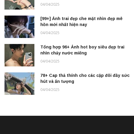
04/04/2025
[99+] Ảnh trai đẹp che mặt nhìn đẹp mê
hồn mới nhất hiện nay
04/04/2025
Tổng hợp 96+ Ảnh hot boy siêu đẹp trai
nhìn chảy nước miếng
04/04/2025
78+ Cap thả thính cho các cặp đôi đầy sức
hút và ấn tượng
04/04/2025