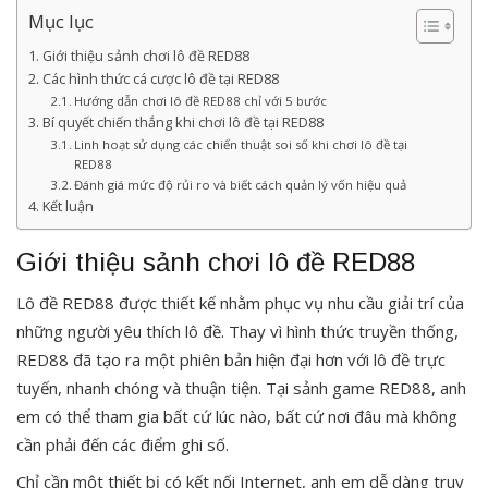
Mục lục
Giới thiệu sảnh chơi lô đề RED88
Các hình thức cá cược lô đề tại RED88
Hướng dẫn chơi lô đề RED88 chỉ với 5 bước
Bí quyết chiến thắng khi chơi lô đề tại RED88
Linh hoạt sử dụng các chiến thuật soi số khi chơi lô đề tại
RED88
Đánh giá mức độ rủi ro và biết cách quản lý vốn hiệu quả
Kết luận
Giới thiệu sảnh chơi lô đề RED88
Lô đề RED88 được thiết kế nhằm phục vụ nhu cầu giải trí của
những người yêu thích lô đề. Thay vì hình thức truyền thống,
RED88 đã tạo ra một phiên bản hiện đại hơn với lô đề trực
tuyến, nhanh chóng và thuận tiện. Tại sảnh game RED88, anh
em có thể tham gia bất cứ lúc nào, bất cứ nơi đâu mà không
cần phải đến các điểm ghi số.
Chỉ cần một thiết bị có kết nối Internet, anh em dễ dàng truy