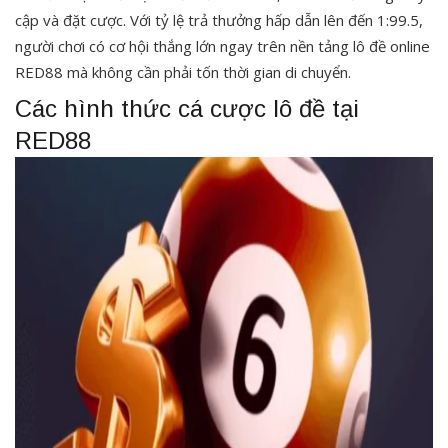
cập và đặt cược. Với tỷ lệ trả thưởng hấp dẫn lên đến 1:99.5,
người chơi có cơ hội thắng lớn ngay trên nền tảng lô đề online
RED88 mà không cần phải tốn thời gian di chuyển.
Các hình thức cá cược lô đề tại
RED88