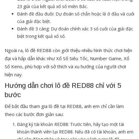
23 giải của kết quả xổ số miền Bắc.
Đánh đề đầu đuôi: Dự đoán số chẵn hoặc lẻ ở đầu và cuối
của giải đặc biệt.
Đánh đề 3 càng: Dự đoán chính xác 3 số cuối của giải đặc
biệt trong kết quả xổ số.
Ngoài ra, lô đề RED88 còn giới thiệu nhiều hình thức chơi hiện
đại và hấp dẫn khác như Xổ Số Siêu Tốc, Number Game, Xổ
Số Keno, phù hợp với sở thích và xu hướng của người chơi
hiện nay.
Hướng dẫn chơi lô đề RED88 chỉ với 5
bước
Để bắt đầu tham gia lô đề tại RED88, anh em chỉ cần làm
theo các bước đơn giản sau:
Đăng ký tài khoản RED88: Trước tiên, hãy tạo một tài
khoản thành viên tại RED88. Nếu đã có tài khoản, anh em