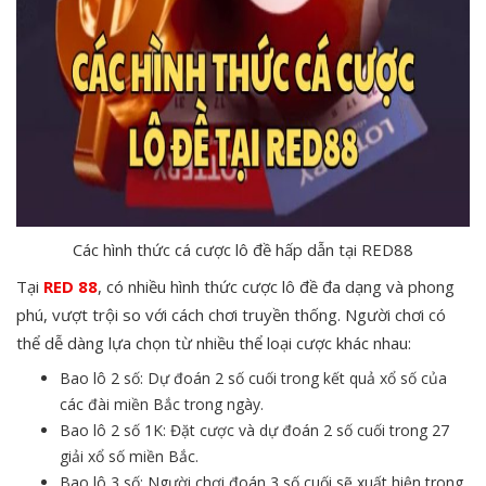
Các hình thức cá cược lô đề hấp dẫn tại RED88
Tại
RED 88
, có nhiều hình thức cược lô đề đa dạng và phong
phú, vượt trội so với cách chơi truyền thống. Người chơi có
thể dễ dàng lựa chọn từ nhiều thể loại cược khác nhau:
Bao lô 2 số: Dự đoán 2 số cuối trong kết quả xổ số của
các đài miền Bắc trong ngày.
Bao lô 2 số 1K: Đặt cược và dự đoán 2 số cuối trong 27
giải xổ số miền Bắc.
Bao lô 3 số: Người chơi đoán 3 số cuối sẽ xuất hiện trong