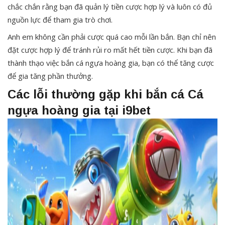
chắc chắn rằng bạn đã quản lý tiền cược hợp lý và luôn có đủ
nguồn lực để tham gia trò chơi.
Anh em không cần phải cược quá cao mỗi lần bắn. Bạn chỉ nên
đặt cược hợp lý để tránh rủi ro mất hết tiền cược. Khi bạn đã
thành thạo việc bắn cá ngựa hoàng gia, bạn có thể tăng cược
để gia tăng phần thưởng.
Các lỗi thường gặp khi bắn cá Cá
ngựa hoàng gia tại i9bet