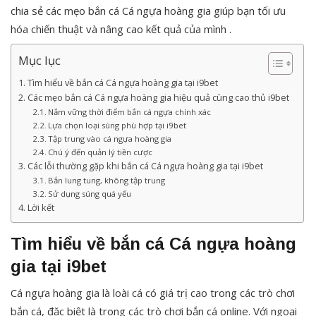
chia sẻ các mẹo bắn cá Cá ngựa hoàng gia giúp bạn tối ưu
hóa chiến thuật và nâng cao kết quả của mình .
Mục lục
Tìm hiểu về bắn cá Cá ngựa hoàng gia tại i9bet
Các mẹo bắn cá Cá ngựa hoàng gia hiệu quả cùng cao thủ i9bet
Nắm vững thời điểm bắn cá ngựa chính xác
Lựa chọn loại súng phù hợp tại i9bet
Tập trung vào cá ngựa hoàng gia
Chú ý đến quản lý tiền cược
Các lỗi thường gặp khi bắn cá Cá ngựa hoàng gia tại i9bet
Bắn lung tung, không tập trung
Sử dụng súng quá yếu
Lời kết
Tìm hiểu về bắn cá Cá ngựa hoàng
gia tại i9bet
Cá ngựa hoàng gia là loài cá có giá trị cao trong các trò chơi
bắn cá, đặc biệt là trong các trò chơi bắn cá online. Với ngoại