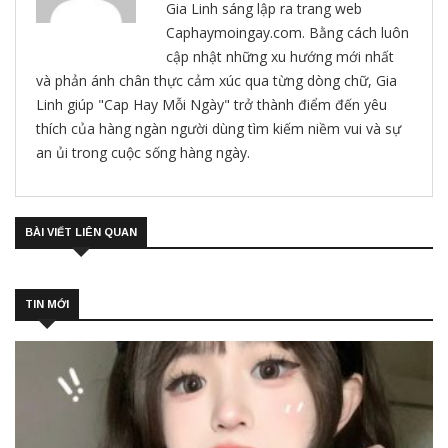
Gia Linh sáng lập ra trang web
Caphaymoingay.com. Bằng cách luôn
cập nhật những xu hướng mới nhất
và phản ánh chân thực cảm xúc qua từng dòng chữ, Gia
Linh giúp "Cap Hay Mỗi Ngày" trở thành điểm đến yêu
thích của hàng ngàn người dùng tìm kiếm niềm vui và sự
an ủi trong cuộc sống hàng ngày.
BÀI VIẾT LIÊN QUAN
TIN MỚI