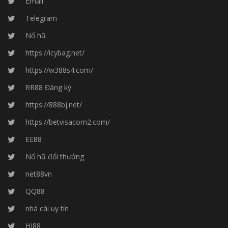
Email
Telegram
Nổ hũ
https://icybag.net/
https://w388s4.com/
RR88 Đăng ký
https://888bj.net/
https://betvisacom2.com/
EE88
Nổ hũ đổi thưởng
net88vn
QQ88
nhà cái uy tín
HI88