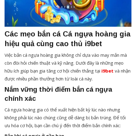
Các mẹo bắn cá Cá ngựa hoàng gia
hiệu quả cùng cao thủ i9bet
Việc bắn cá ngựa hoàng gia không chỉ dựa vào may mắn mà
còn đòi hỏi chiến thuật và kỹ năng. Dưới đây là những mẹo
hữu ích giúp bạn gia tăng cơ hội chiến thắng tại
i9bet
và nhận
được nhiều phần thưởng hơn từ loài cá này.
Nắm vững thời điểm bắn cá ngựa
chính xác
Cá ngựa hoàng gia có thể xuất hiện bất kỳ lúc nào nhưng
không phải lúc nào chúng cũng dễ dàng bị bắn trúng. Để tối
ưu hóa cơ hội, bạn cần chú ý đến thời điểm bắn chính xác:
Bắn khi cá ngựa ở gần bạn