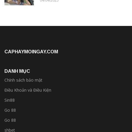
04/04/2025
CAPHAYMOINGAY.COM
DANH MỤC
Chính sách bảo mật
Điều Khoản và Điều Kiện
Sin88
Go 88
Go 88
shbet