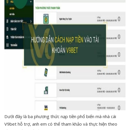
Dưới đây là ba phương thức nạp tiền phổ biến mà nhà cái
V9bet hỗ trợ, anh em có thể tham khảo và thực hiện theo