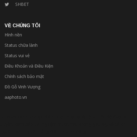
SHBET
VỀ CHÚNG TÔI
Hình nền
Status chữa lành
Status vui vẻ
Điều Khoản và Điều Kiện
Chính sách bảo mật
Đồ Gỗ Vinh Vượng
aaphoto.vn
https://shbetz.net/
ghi điểm nhờ công nghệ tối ưu tốc độ đường
truyền, đảm bảo trải nghiệm mượt mà, không giật lag, kể cả khi
người chơi truy cập bằng điện thoại di động.