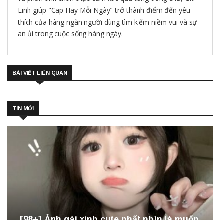
Linh giúp "Cap Hay Mỗi Ngày" trở thành điểm đến yêu
thích của hàng ngàn người dùng tìm kiếm niềm vui và sự
an ủi trong cuộc sống hàng ngày.
BÀI VIẾT LIÊN QUAN
TIN MỚI
[98+] Ảnh gái xinh cute nhất nhìn là muốn