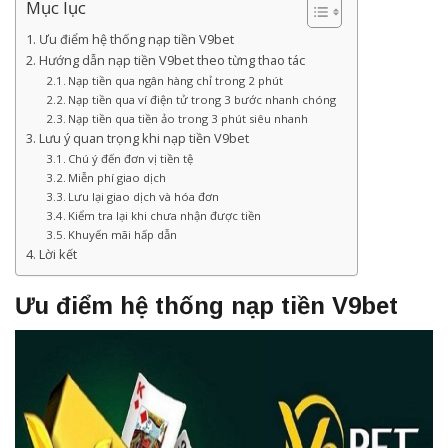
Mục lục
Ưu điểm hệ thống nạp tiền V9bet
Hướng dẫn nạp tiền V9bet theo từng thao tác
Nạp tiền qua ngân hàng chỉ trong 2 phút
Nạp tiền qua ví điện tử trong 3 bước nhanh chóng
Nạp tiền qua tiền ảo trong 3 phút siêu nhanh
Lưu ý quan trọng khi nạp tiền V9bet
Chú ý đến đơn vị tiền tệ
Miễn phí giao dịch
Lưu lại giao dịch và hóa đơn
Kiểm tra lại khi chưa nhận được tiền
Khuyến mãi hấp dẫn
Lời kết
Ưu điểm hệ thống nạp tiền V9bet