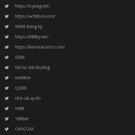
https://icybag.net/
https://w388s4.com/
RR88 Đăng ký
https://888bj.net/
https://betvisacom2.com/
EE88
Nổ hũ đổi thưởng
net88vn
QQ88
nhà cái uy tín
HI88
188bet
OK9COM