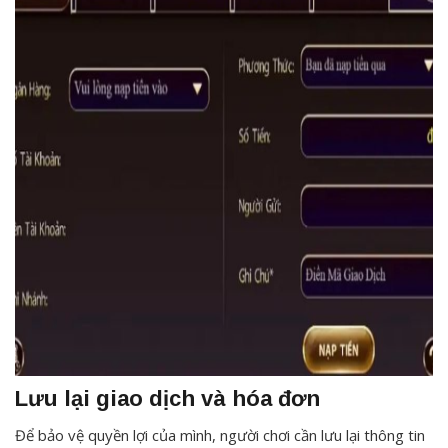
Lưu lại giao dịch và hóa đơn
Để bảo vệ quyền lợi của mình, người chơi cần lưu lại thông tin