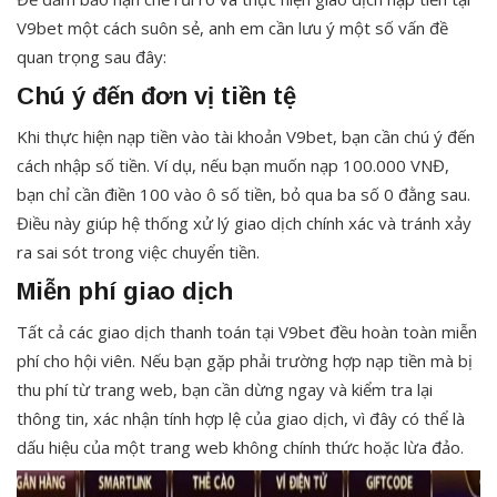
V9bet một cách suôn sẻ, anh em cần lưu ý một số vấn đề
quan trọng sau đây:
Chú ý đến đơn vị tiền tệ
Khi thực hiện nạp tiền vào tài khoản V9bet, bạn cần chú ý đến
cách nhập số tiền. Ví dụ, nếu bạn muốn nạp 100.000 VNĐ,
bạn chỉ cần điền 100 vào ô số tiền, bỏ qua ba số 0 đằng sau.
Điều này giúp hệ thống xử lý giao dịch chính xác và tránh xảy
ra sai sót trong việc chuyển tiền.
Miễn phí giao dịch
Tất cả các giao dịch thanh toán tại V9bet đều hoàn toàn miễn
phí cho hội viên. Nếu bạn gặp phải trường hợp nạp tiền mà bị
thu phí từ trang web, bạn cần dừng ngay và kiểm tra lại
thông tin, xác nhận tính hợp lệ của giao dịch, vì đây có thể là
dấu hiệu của một trang web không chính thức hoặc lừa đảo.