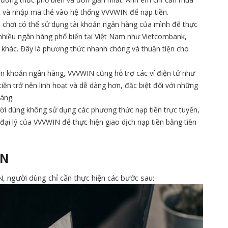
t và nhập mã thẻ vào hệ thống VVVWIN để nạp tiền.
chơi có thể sử dụng tài khoản ngân hàng của mình để thực
 nhiều ngân hàng phổ biến tại Việt Nam như Vietcombank,
khác. Đây là phương thức nhanh chóng và thuận tiện cho
n khoản ngân hàng, VVVWIN cũng hỗ trợ các ví điện tử như
n trở nên linh hoạt và dễ dàng hơn, đặc biệt đối với những
àng.
i dùng không sử dụng các phương thức nạp tiền trực tuyến,
đại lý của VVVWIN để thực hiện giao dịch nạp tiền bằng tiền
IN
, người dùng chỉ cần thực hiện các bước sau: