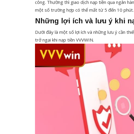
công. Thường thì giao dịch nạp tiền qua ngân hà
một số trường hợp có thể mất từ 5 đến 10 phút.
Những lợi ích và lưu ý khi 
Dưới đây là một số lợi ích và những lưu ý cần th
trở ngại khi nạp tiền VVVWIN.