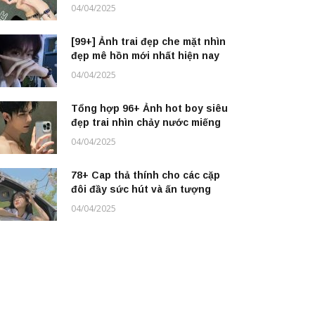
04/04/2025
[99+] Ảnh trai đẹp che mặt nhìn
đẹp mê hồn mới nhất hiện nay
04/04/2025
Tổng hợp 96+ Ảnh hot boy siêu
đẹp trai nhìn chảy nước miếng
04/04/2025
78+ Cap thả thính cho các cặp
đôi đầy sức hút và ấn tượng
04/04/2025