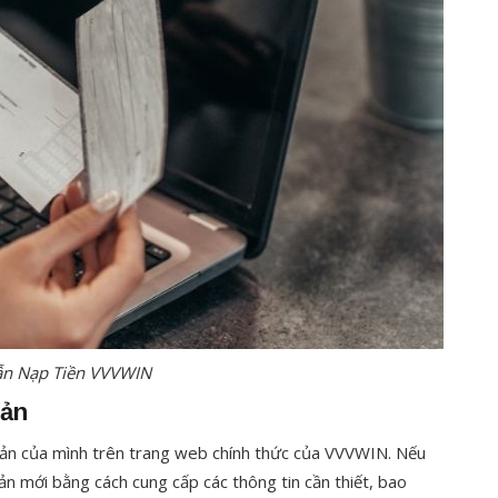
n Nạp Tiền VVVWIN
oản
hoản của mình trên trang web chính thức của VVVWIN. Nếu
oản mới bằng cách cung cấp các thông tin cần thiết, bao