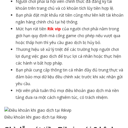
Người chơi phải là hội viên chính thức đã đăng ký tài
khoản trên trang chủ và có khoản tích lũy tiền hợp lệ.
Bạn phải đặt mật khẩu rút tiền cũng như liên kết tài khoản
ngân hàng chính chủ tại hệ thống.
Mức hạn rút tiền
Rik vip
của người chơi phải nằm trong
giới hạn quy định mà cổng game cho phép nếu vượt qua
hoặc thấp hơn thì yêu cầu giao dịch bị hủy bỏ.
Thương hiệu sẽ xử lý triệt để các trường hợp người chơi
lợi dụng việc giao dịch để trục lợi cá nhân hoặc thực hiện
các hành vi bất hợp pháp.
Bạn phải cung cấp thông tin cá nhân đầy đủ trung thực và
đảm bảo mọi dữ liệu đều chính xác trước khi xác nhận gửi
yêu cầu.
Hội viên phải tuân thủ mọi điều khoản giao dịch mà nền
tảng đưa ra một cách nghiêm túc, có trách nhiệm.
Điều khoản khi giao dịch tại Rikvip