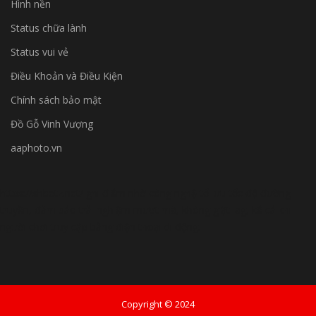
Hình nền
Status chữa lành
Status vui vẻ
Điều Khoản và Điều Kiện
Chính sách bảo mật
Đồ Gỗ Vinh Vượng
aaphoto.vn
https://shbetz.net/
ghi điểm nhờ công nghệ tối ưu tốc độ đường
truyền, đảm bảo trải nghiệm mượt mà, không giật lag, kể cả khi
người chơi truy cập bằng điện thoại di động.
Copyright © 2024