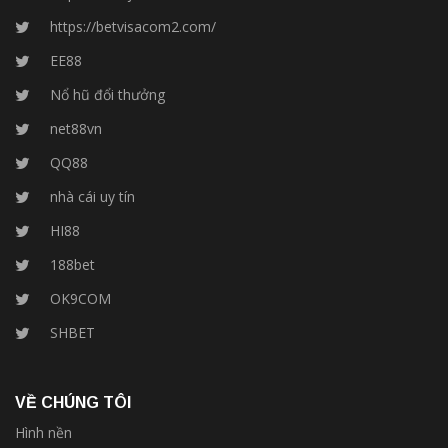
https://betvisacom2.com/
EE88
Nổ hũ đổi thưởng
net88vn
QQ88
nhà cái uy tín
HI88
188bet
OK9COM
SHBET
VỀ CHÚNG TÔI
Hình nền