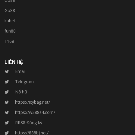
Go88
Go88
kubet
fun88
F168
LIÊN HỆ
Email
Telegram
Nổ hũ
https://icybag.net/
https://w388s4.com/
RR88 Đăng ký
https://888bj.net/