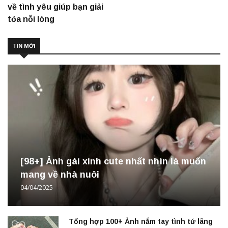
về tình yêu giúp bạn giải
tỏa nỗi lòng
TIN MỚI
[98+] Ảnh gái xinh cute nhất nhìn là muốn
mang về nhà nuôi
04/04/2025
Tổng hợp 100+ Ảnh nắm tay tình tứ lãng