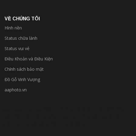
VỀ CHÚNG TÔI
Hình nền
Status chữa lành
Status vui vẻ
Điều Khoản và Điều Kiện
Chính sách bảo mật
Đồ Gỗ Vinh Vượng
aaphoto.vn
https://shbetz.net/
ghi điểm nhờ công nghệ tối ưu tốc độ đường
truyền, đảm bảo trải nghiệm mượt mà, không giật lag, kể cả khi
người chơi truy cập bằng điện thoại di động.