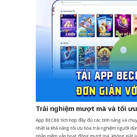
Trải nghiệm mượt mà và tối ư
App BEC88 tích hợp đầy đủ các tính năng và chu
nhất là khả năng tối ưu hóa trải nghiệm người dùn
phần mềm vẫn hoạt động mượt mà, không giật lag