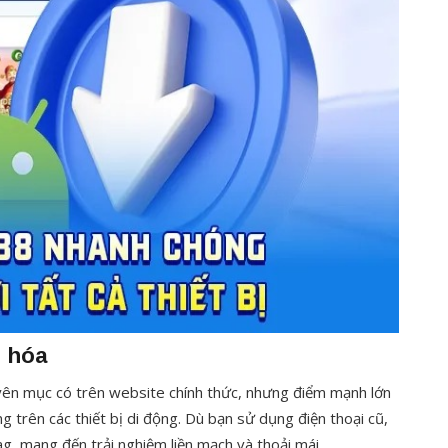
u hóa
yên mục có trên website chính thức, nhưng điểm mạnh lớn
g trên các thiết bị di động. Dù bạn sử dụng điện thoại cũ,
, mang đến trải nghiệm liền mạch và thoải mái.