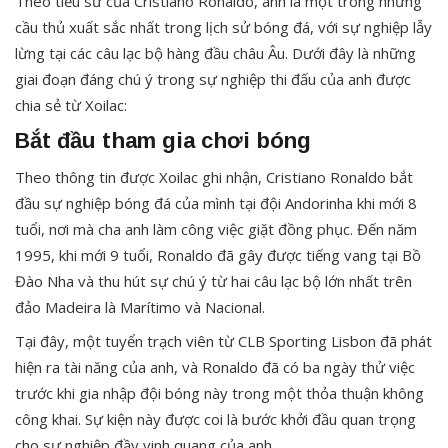
Theo tiểu sử của Cristiano Ronaldo, anh là một trong những
cầu thủ xuất sắc nhất trong lịch sử bóng đá, với sự nghiệp lẫy
lừng tại các câu lạc bộ hàng đầu châu Âu. Dưới đây là những
giai đoạn đáng chú ý trong sự nghiệp thi đấu của anh được
chia sẻ từ Xoilac:
Bắt đầu tham gia chơi bóng
Theo thông tin được Xoilac ghi nhận, Cristiano Ronaldo bắt
đầu sự nghiệp bóng đá của mình tại đội Andorinha khi mới 8
tuổi, nơi mà cha anh làm công việc giặt đồng phục. Đến năm
1995, khi mới 9 tuổi, Ronaldo đã gây được tiếng vang tại Bồ
Đào Nha và thu hút sự chú ý từ hai câu lạc bộ lớn nhất trên
đảo Madeira là Marítimo và Nacional.
Tại đây, một tuyển trạch viên từ CLB Sporting Lisbon đã phát
hiện ra tài năng của anh, và Ronaldo đã có ba ngày thử việc
trước khi gia nhập đội bóng này trong một thỏa thuận không
công khai. Sự kiện này được coi là bước khởi đầu quan trọng
cho sự nghiệp đầy vinh quang của anh.