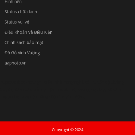
Hình nền
Status chữa lành
Status vui vẻ
Điều Khoản và Điều Kiện
Chính sách bảo mật
Đồ Gỗ Vinh Vượng
aaphoto.vn
https://shbetz.net/
ghi điểm nhờ công nghệ tối ưu tốc độ đường
truyền, đảm bảo trải nghiệm mượt mà, không giật lag, kể cả khi
người chơi truy cập bằng điện thoại di động.
Copyright © 2024