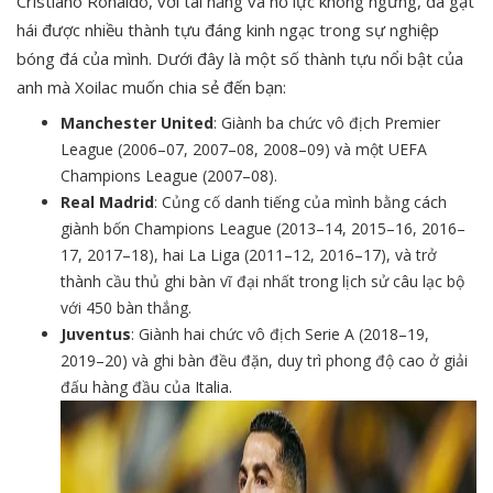
Cristiano Ronaldo, với tài năng và nỗ lực không ngừng, đã gặt
hái được nhiều thành tựu đáng kinh ngạc trong sự nghiệp
bóng đá của mình. Dưới đây là một số thành tựu nổi bật của
anh mà Xoilac muốn chia sẻ đến bạn:
Manchester United
: Giành ba chức vô địch Premier
League (2006–07, 2007–08, 2008–09) và một UEFA
Champions League (2007–08).
Real Madrid
: Củng cố danh tiếng của mình bằng cách
giành bốn Champions League (2013–14, 2015–16, 2016–
17, 2017–18), hai La Liga (2011–12, 2016–17), và trở
thành cầu thủ ghi bàn vĩ đại nhất trong lịch sử câu lạc bộ
với 450 bàn thắng.
Juventus
: Giành hai chức vô địch Serie A (2018–19,
2019–20) và ghi bàn đều đặn, duy trì phong độ cao ở giải
đấu hàng đầu của Italia.