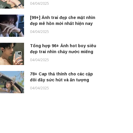
04/04/2025
[99+] Ảnh trai đẹp che mặt nhìn
đẹp mê hồn mới nhất hiện nay
04/04/2025
Tổng hợp 96+ Ảnh hot boy siêu
đẹp trai nhìn chảy nước miếng
04/04/2025
78+ Cap thả thính cho các cặp
đôi đầy sức hút và ấn tượng
04/04/2025