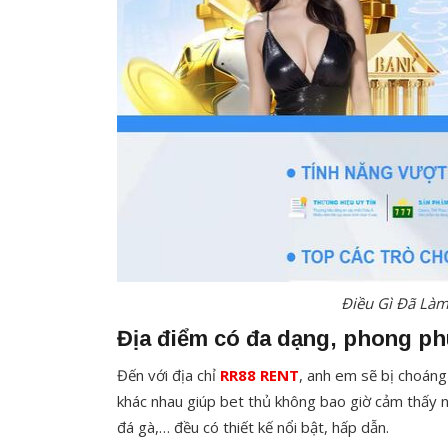
Điều Gì Đã Làm
Địa điểm có đa dạng, phong phú
Đến với địa chỉ
RR88 RENT
, anh em sẽ bị choáng
khác nhau giúp bet thủ không bao giờ cảm thấy n
đá gà,… đều có thiết kế nổi bật, hấp dẫn.