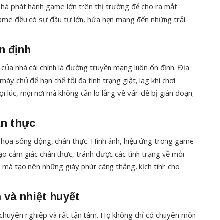
 nhà phát hành game lớn trên thị trường để cho ra mắt
game đều có sự đầu tư lớn, hứa hẹn mang đến những trải
n định
ủa nhà cái chính là đường truyền mạng luôn ổn định. Địa
y chủ để hạn chế tối đa tình trạng giật, lag khi chơi
 lúc, mọi nơi mà không cần lo lắng về vấn đề bị gián đoạn,
ân thực
đồ họa sống động, chân thực. Hình ảnh, hiệu ứng trong game
ạo cảm giác chân thực, tránh được các tình trạng về mỏi
mà tạo nên những giây phút căng thẳng, kịch tính cho
 và nhiệt huyết
chuyên nghiệp và rất tận tâm. Họ không chỉ có chuyên môn