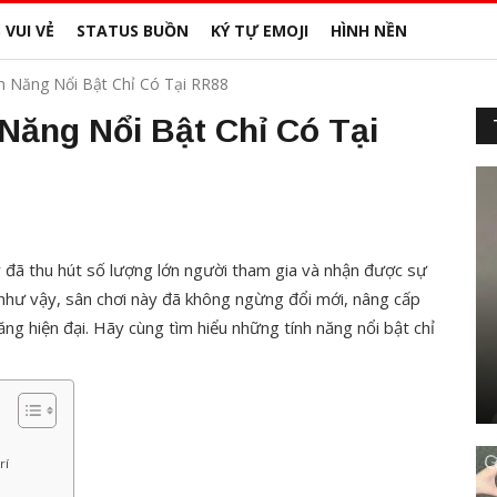
 VUI VẺ
STATUS BUỒN
KÝ TỰ EMOJI
HÌNH NỀN
 Năng Nổi Bật Chỉ Có Tại RR88
ăng Nổi Bật Chỉ Có Tại
y đã thu hút số lượng lớn người tham gia và nhận được sự
như vậy, sân chơi này đã không ngừng đổi mới, nâng cấp
g hiện đại. Hãy cùng tìm hiểu những tính năng nổi bật chỉ
rí