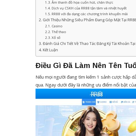
Âm thanh đồ họa cuốn hút, chân thực
Dịch vụ CSKH của RR88 tận tâm và nhiệt huyết
RR88 với đa dạng các chương trình khuyến mãi
Giới Thiệu Những Siêu Phẩm Đang Góp Mặt Tại RR8
Casino
Thể thao
Xổ số
Đánh Giá Chi Tiết Về Thao Tác Đăng Ký Tài Khoản Tại
Kết Luận
Điều Gì Đã Làm Nên Tên Tu
Nếu mọi người đang tìm kiếm 1 sảnh cược hấp dẫn,
qua. Ngay dưới đây là những ưu điểm nổi bật của