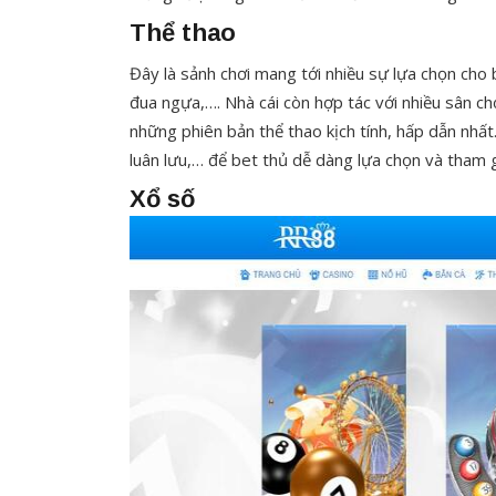
Thể thao
Đây là sảnh chơi mang tới nhiều sự lựa chọn cho b
đua ngựa,…. Nhà cái còn hợp tác với nhiều sân c
những phiên bản thể thao kịch tính, hấp dẫn nhất
luân lưu,… để bet thủ dễ dàng lựa chọn và tham g
Xổ số