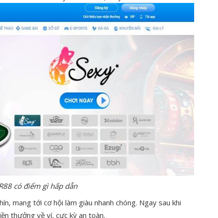
R88 có điểm gì hấp dẫn
hín, mang tới cơ hội làm giàu nhanh chóng. Ngay sau khi
ền thưởng về ví, cực kỳ an toàn.