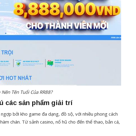
 Nên Tên Tuổi Của RR88?
 các sản phẩm giải trí
 ngợp bởi kho game đa dạng, đồ sộ, với nhiều phong cách
hàm chán. Từ sảnh casino, nổ hũ cho đến thể thao, bắn cá,