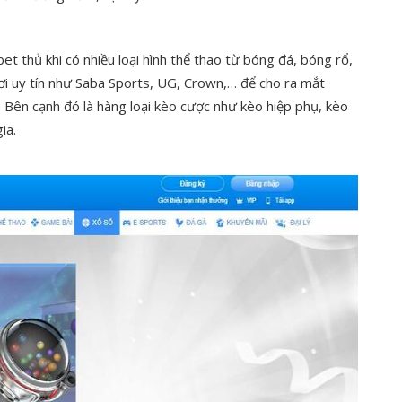
et thủ khi có nhiều loại hình thể thao từ bóng đá, bóng rổ,
hơi uy tín như Saba Sports, UG, Crown,… để cho ra mắt
. Bên cạnh đó là hàng loại kèo cược như kèo hiệp phụ, kèo
ia.