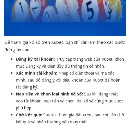
Để tham gia xổ số trên Kubet, bạn chỉ cần làm theo các bước
đơn giản sau:
Đăng ký tài khoản:
Truy cập trang web của Kubet, chọn
mục Đăng ký và điền đầy đủ thông tin cá nhân.
Xác minh tài khoản:
Nhập số điện thoại và mã xác
minh, sau đó đồng ý với điều khoản của Kubet để hoàn
tất đăng ký.
Nạp tiền và chọn loại hình Xổ Số:
Sau khi đăng nhập
vào tài khoản, nạp tiền và chọn loại xổ số cùng mức cược
phù hợp.
Chờ kết quả:
Sau khi tham gia đặt cược, bạn chỉ cần chờ
kết quả và nhận thưởng nếu may mắn.