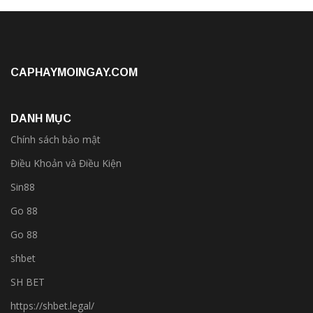
CAPHAYMOINGAY.COM
DANH MỤC
Chính sách bảo mật
Điều Khoản và Điều Kiện
Sin88
Go 88
Go 88
shbet
SH BET
https://shbet.legal/