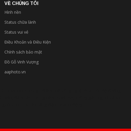
VỀ CHÚNG TÔI
Hình nền
Status chữa lành
Status vui vẻ
Điều Khoản và Điều Kiện
Chính sách bảo mật
Đồ Gỗ Vinh Vượng
aaphoto.vn
https://shbetz.net/
ghi điểm nhờ công nghệ tối ưu tốc độ đường
truyền, đảm bảo trải nghiệm mượt mà, không giật lag, kể cả khi
người chơi truy cập bằng điện thoại di động.