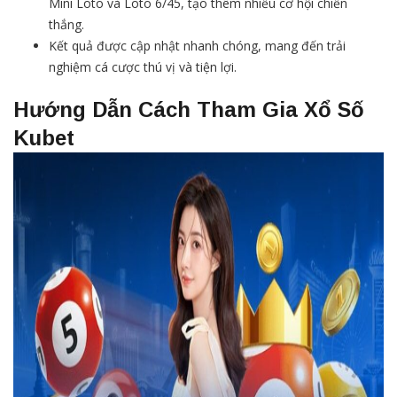
Mini Loto và Loto 6/45, tạo thêm nhiều cơ hội chiến
thắng.
Kết quả được cập nhật nhanh chóng, mang đến trải
nghiệm cá cược thú vị và tiện lợi.
Hướng Dẫn Cách Tham Gia Xổ Số
Kubet