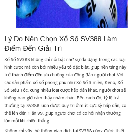
Lý Do Nên Chọn Xổ Số SV388 Làm
Điểm Đến Giải Trí
Xổ Số SV388 không chỉ nổi bật nhờ sự đa dạng trong các loại
hình cược mà còn bởi nhiều yếu tố đặc biệt, giúp nền tảng này
trở thành điểm đến ưa chuộng của đông đảo người chơi. Với
các sản phẩm xổ số phong phú như Xổ Số 3 miền, Keno, Xổ
Số Siêu Tốc, cùng nhiều loại cược hấp dẫn khác, người chơi sẽ
không bao giờ cảm thấy nhàm chán. Bên cạnh đó, tỷ lệ trả
thưởng tại SV388 luôn được duy trì ở mức cực kỳ hấp dẫn, có
thể lên đến 1 ăn 99, giúp người chơi có cơ hội nhận thưởng
lớn mỗi khi chiến thắng.
Không chỉ vậy, hệ thống giao dịch tại SV388 cũng được thiết