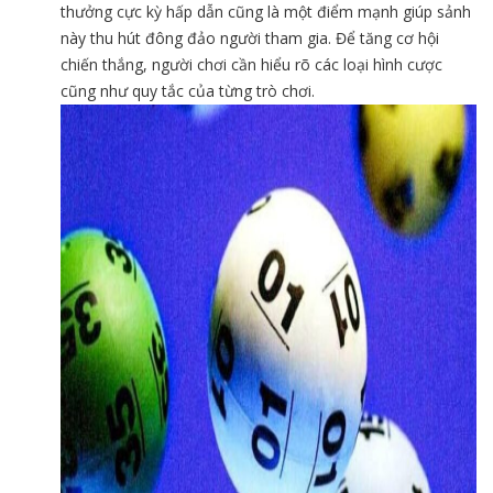
thưởng cực kỳ hấp dẫn cũng là một điểm mạnh giúp sảnh
này thu hút đông đảo người tham gia. Để tăng cơ hội
chiến thắng, người chơi cần hiểu rõ các loại hình cược
cũng như quy tắc của từng trò chơi.