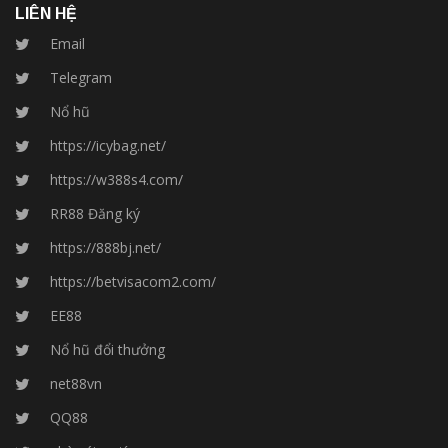
LIÊN HỆ
Email
Telegram
Nổ hũ
https://icybag.net/
https://w388s4.com/
RR88 Đăng ký
https://888bj.net/
https://betvisacom2.com/
EE88
Nổ hũ đổi thưởng
net88vn
QQ88