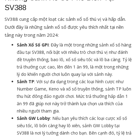
SV388
SV388 cung cấp một loạt các sảnh xổ số thú vị và hấp dẫn.
Dưới đây là những sảnh xổ số được yêu thích nhất tại nền
tảng này trong năm 2024:
Sảnh Xổ Số GPI
: Đây là một trong những sảnh xổ số hàng
đầu tại SV388, nổi bật với nhiều trò chơi thú vị như đánh
đề truyền thống, bao lô, xổ số siêu tốc và lô ba càng. Tỷ lệ
trả thưởng cực cao, lên đến 1 ăn 99, là một trong những
lý do khiến người chơi luôn quay lại với sảnh này.
Sảnh TP
: Với sự đa dạng trong các loại hình cược như
Number Game, Keno và xổ số truyền thống, sảnh TP luôn
thu hút đông đảo người chơi. Mức trả thưởng hấp dẫn 1
ăn 99 đã giúp nơi này trở thành lựa chọn ưa thích của
nhiều người tham gia.
Sảnh GW Lobby
: Nếu bạn yêu thích các loại cược xổ số
siêu tốc, lô bốn càng hay lô xiên, sảnh GW Lobby tại
SV388 là nơi lý tưởng dành cho bạn. Bên cạnh đó, tỷ lệ trả