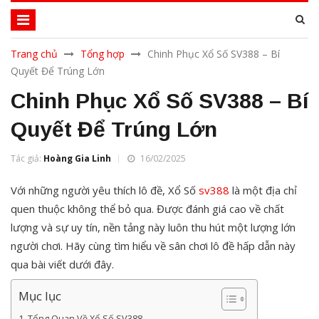
Trang chủ
Tổng hợp
Chinh Phục Xổ Số SV388 – Bí
Quyết Để Trúng Lớn
Chinh Phục Xổ Số SV388 – Bí
Quyết Để Trúng Lớn
Tác giả:
Hoàng Gia Linh
16/02/2025
Với những người yêu thích lô đề, Xổ Số
sv388
là một địa chỉ
quen thuộc không thể bỏ qua. Được đánh giá cao về chất
lượng và sự uy tín, nền tảng này luôn thu hút một lượng lớn
người chơi. Hãy cùng tìm hiểu về sân chơi lô đề hấp dẫn này
qua bài viết dưới đây.
Mục lục
Tổng Quan Về Xổ Số SV388