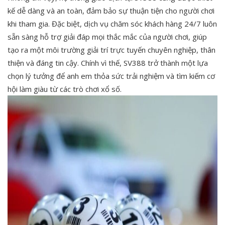
kế dễ dàng và an toàn, đảm bảo sự thuận tiện cho người chơi
khi tham gia. Đặc biệt, dịch vụ chăm sóc khách hàng 24/7 luôn
sẵn sàng hỗ trợ giải đáp mọi thắc mắc của người chơi, giúp
tạo ra một môi trường giải trí trực tuyến chuyên nghiệp, thân
thiện và đáng tin cậy. Chính vì thế, SV388 trở thành một lựa
chọn lý tưởng để anh em thỏa sức trải nghiệm và tìm kiếm cơ
hội làm giàu từ các trò chơi xổ số.