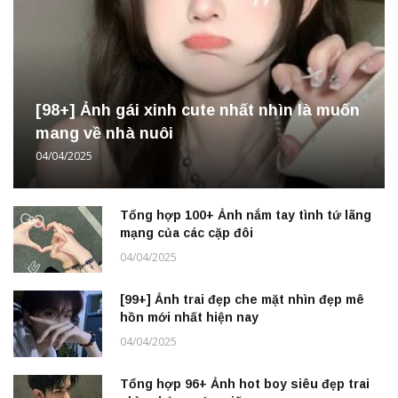
[98+] Ảnh gái xinh cute nhất nhìn là muốn
mang về nhà nuôi
04/04/2025
Tổng hợp 100+ Ảnh nắm tay tình tứ lãng
mạng của các cặp đôi
04/04/2025
[99+] Ảnh trai đẹp che mặt nhìn đẹp mê
hồn mới nhất hiện nay
04/04/2025
Tổng hợp 96+ Ảnh hot boy siêu đẹp trai