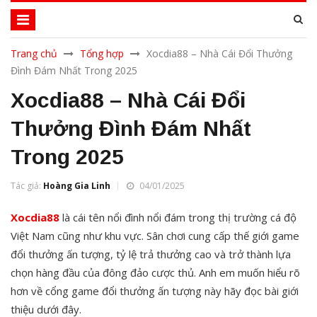
Trang chủ
Tổng hợp
Xocdia88 – Nhà Cái Đổi Thưởng
Đình Đám Nhất Trong 2025
Xocdia88 – Nhà Cái Đổi
Thưởng Đình Đám Nhất
Trong 2025
Tác giả:
Hoàng Gia Linh
04/01/2025
Xocdia88
là cái tên nổi đình nổi đám trong thị trường cá độ
Việt Nam cũng như khu vực. Sân chơi cung cấp thế giới game
đổi thưởng ấn tượng, tỷ lệ trả thưởng cao và trở thành lựa
chọn hàng đầu của đông đảo cược thủ. Anh em muốn hiểu rõ
hơn về cổng game đổi thưởng ấn tượng này hãy đọc bài giới
thiệu dưới đây.