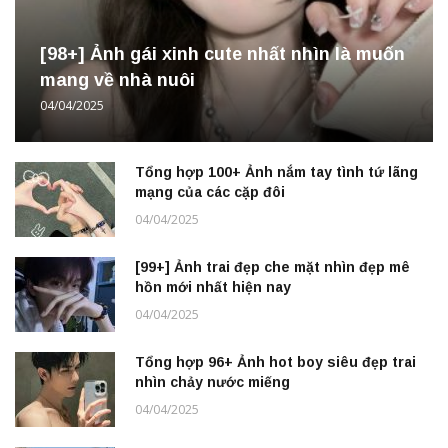
[98+] Ảnh gái xinh cute nhất nhìn là muốn
mang về nhà nuôi
04/04/2025
Tổng hợp 100+ Ảnh nắm tay tình tứ lãng
mạng của các cặp đôi
04/04/2025
[99+] Ảnh trai đẹp che mặt nhìn đẹp mê
hồn mới nhất hiện nay
04/04/2025
Tổng hợp 96+ Ảnh hot boy siêu đẹp trai
nhìn chảy nước miếng
04/04/2025