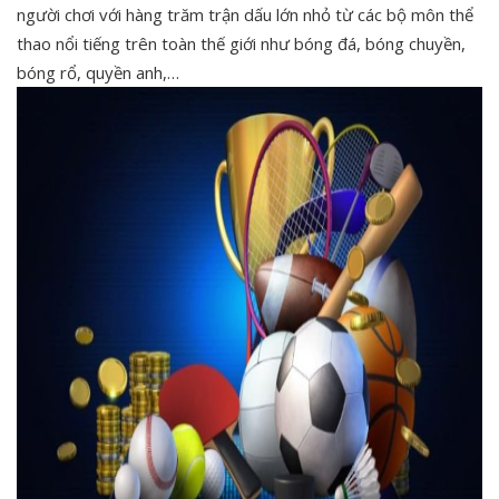
người chơi với hàng trăm trận dấu lớn nhỏ từ các bộ môn thể
thao nổi tiếng trên toàn thế giới như bóng đá, bóng chuyền,
bóng rổ, quyền anh,…