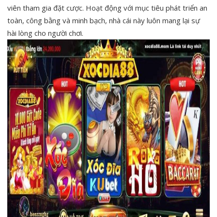
viên tham gia đặt cược. Hoạt động với mục tiêu phát triển an
toàn, công bằng và minh bạch, nhà cái này luôn mang lại sự
hài lòng cho người chơi.