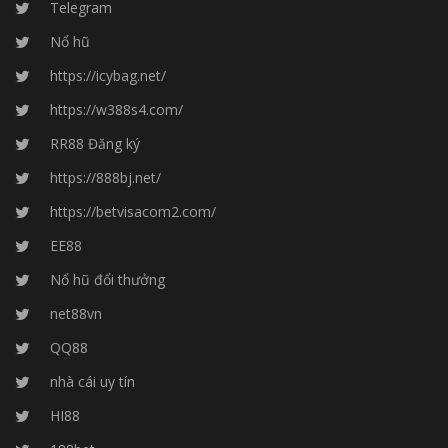
Telegram
Nổ hũ
https://icybag.net/
https://w388s4.com/
RR88 Đăng ký
https://888bj.net/
https://betvisacom2.com/
EE88
Nổ hũ đổi thưởng
net88vn
QQ88
nhà cái uy tín
HI88