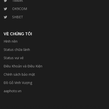
188bet
OK9COM
SHBET
VỀ CHÚNG TÔI
Hình nền
Status chữa lành
Status vui vẻ
Điều Khoản và Điều Kiện
Chính sách bảo mật
Đồ Gỗ Vinh Vượng
aaphoto.vn
https://shbetz.net/
ghi điểm nhờ công nghệ tối ưu tốc độ đường