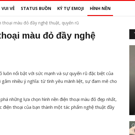
 VUI VẺ
STATUS BUỒN
KÝ TỰ EMOJI
HÌNH NỀN
n thoại màu đỏ đầy nghệ thuật, quyến rũ
 thoại màu đỏ đầy nghệ
đỏ luôn nổi bật với sức mạnh và sự quyến rũ đặc biệt của
i gắm nhiều ý nghĩa: từ tình yêu mãnh liệt, sự đam mê cho
phá những lựa chọn hình nền điện thoại màu đỏ đẹp nhất,
ếc điện thoại của bạn thành một tác phẩm nghệ thuật đầy