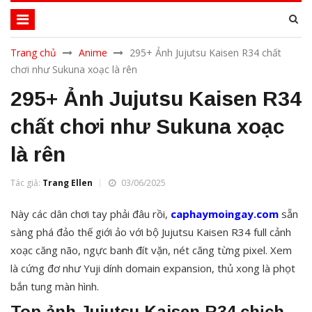
Trang chủ
Anime
295+ Ảnh Jujutsu Kaisen R34 chất
chơi như Sukuna xoạc là rên
295+ Ảnh Jujutsu Kaisen R34
chất chơi như Sukuna xoạc
là rên
Tác giả:
Trang Ellen
03/06/2025
Này các dân chơi tay phải đâu rồi,
caphaymoingay.com
sẵn
sàng phá đảo thế giới ảo với bộ Jujutsu Kaisen R34 full cảnh
xoạc căng não, ngực banh đít vặn, nét căng từng pixel. Xem
là cứng đơ như Yuji dính domain expansion, thủ xong là phọt
bắn tung màn hình.
Top ảnh Jujutsu Kaisen R34 chịch